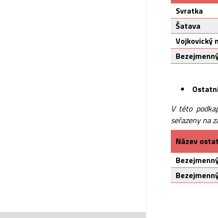
Svratka
Šatava
Vojkovický 
Bezejmenný
Ostatní
V této podkap
seřazeny na z
Název ostatn
Bezejmenný
Bezejmenný