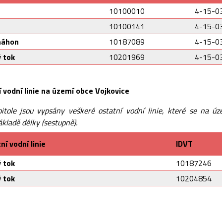
10100010
4-15-0
10100141
4-15-0
náhon
10187089
4-15-0
 tok
10201969
4-15-0
 vodní linie na území obce Vojkovice
itole jsou vypsány veškeré ostatní vodní linie, které se na úze
ákladě délky (sestupně).
í vodní linie
IDVT
 tok
10187246
 tok
10204854