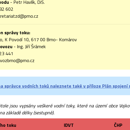
ávodu
- Petr Havlík, DiS.
82 602
retariatzd@pmo.cz
n správy toku:
o, K Povodí 10, 617 00 Brno- Komárov
rovozu
- Ing. Jiří Šrámek
23 441
vozbrno@pmo.cz
a správce vodních toků naleznete také v příloze Plán spojení 
itole jsou vypsány veškeré vodní toky, které na území obce Vojkov
na základě délky (sestupně).
ího toku
IDVT
ČHP