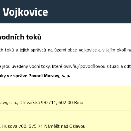
 Vojkovice
vodních toků
ch toků a jejich správců na území obce Vojkovice a v jejím okolí 
le jsou uvedeny vodní toky, které ovlivňují povodňovou situaci a 
oky
ve správě Povodí Moravy, s. p.
avy, s. p., Dřevařská 932/11, 602 00 Brno
, Husova 760, 675 71 Náměšť nad Oslavou