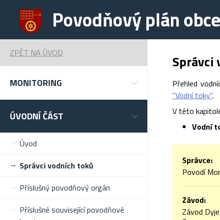
Povodňový plán obce
ZPĚT NA ÚVOD
Správci 
MONITORING
Přehled vodní
"Vodní toky"
.
V této kapito
ÚVODNÍ ČÁST
Vodní
t
Úvod
Správce:
Správci vodních toků
Povodí Mor
Příslušný povodňový orgán
Závod
:
Příslušné související povodňové
Závod Dyje