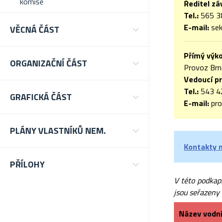
komise
Ředitel z
Tel.:
565 3
E-mail:
sek
VĚCNÁ ČÁST
Přímý výko
ORGANIZAČNÍ ČÁST
Provoz Brn
Vedoucí p
Tel.:
543 4
GRAFICKÁ ČÁST
E-mail:
pro
PLÁNY VLASTNÍKŮ NEM.
Kontakty n
PŘÍLOHY
V této podkap
jsou seřazeny 
Název vodn