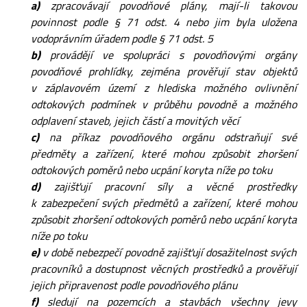
a)
zpracovávají povodňové plány, mají-li takovou
povinnost podle § 71 odst. 4 nebo jim byla uložena
vodoprávním úřadem podle § 71 odst. 5
b)
provádějí ve spolupráci s povodňovými orgány
povodňové prohlídky, zejména prověřují stav objektů
v záplavovém území z hlediska možného ovlivnění
odtokových podmínek v průběhu povodně a možného
odplavení staveb, jejich částí a movitých věcí
c)
na příkaz povodňového orgánu odstraňují své
předměty a zařízení, které mohou způsobit zhoršení
odtokových poměrů nebo ucpání koryta níže po toku
d)
zajišťují pracovní síly a věcné prostředky
k zabezpečení svých předmětů a zařízení, které mohou
způsobit zhoršení odtokových poměrů nebo ucpání koryta
níže po toku
e)
v době nebezpečí povodně zajišťují dosažitelnost svých
pracovníků a dostupnost věcných prostředků a prověřují
jejich připravenost podle povodňového plánu
f)
sledují na pozemcích a stavbách všechny jevy