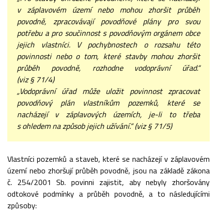
v záplavovém území nebo mohou zhoršit průběh
povodně, zpracovávají povodňové plány pro svou
potřebu a pro součinnost s povodňovým orgánem obce
jejich vlastníci. V pochybnostech o rozsahu této
povinnosti nebo o tom, které stavby mohou zhoršit
průběh povodně, rozhodne vodoprávní úřad.“
(viz § 71/4)
„Vodoprávní úřad může uložit povinnost zpracovat
povodňový plán vlastníkům pozemků, které se
nacházejí v záplavových územích, je-li to třeba
s ohledem na způsob jejich užívání.“ (viz § 71/5)
Vlastníci pozemků a staveb, které se nacházejí v záplavovém
území nebo zhoršují průběh povodně, jsou na základě zákona
č. 254/2001 Sb. povinni zajistit, aby nebyly zhoršovány
odtokové podmínky a průběh povodně, a to následujícími
způsoby: