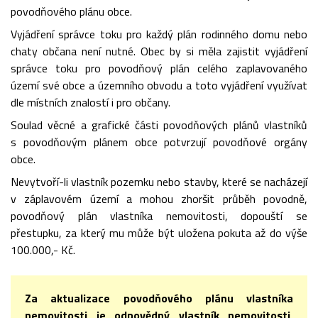
povodňového plánu obce.
Vyjádření správce toku pro každý plán rodinného domu nebo
chaty občana není nutné. Obec by si měla zajistit vyjádření
správce toku pro povodňový plán celého zaplavovaného
území své obce a územního obvodu a toto vyjádření využívat
dle místních znalostí i pro občany.
Soulad věcné a grafické části povodňových plánů vlastníků
s povodňovým plánem obce potvrzují povodňové orgány
obce.
Nevytvoří-li vlastník pozemku nebo stavby, které se nacházejí
v záplavovém území a mohou zhoršit průběh povodně,
povodňový plán vlastníka nemovitosti, dopouští se
přestupku, za který mu může být uložena pokuta až do výše
100.000,- Kč.
Za aktualizace povodňového plánu vlastníka
nemovitosti je odpovědný vlastník nemovitosti,