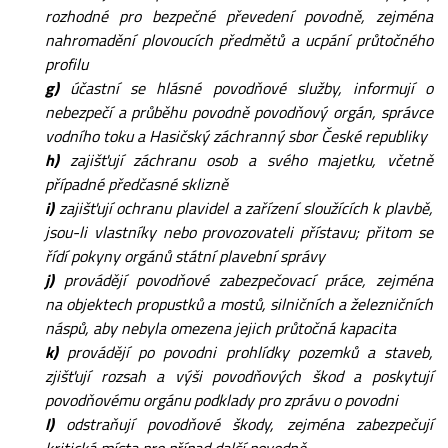
rozhodné pro bezpečné převedení povodně, zejména
nahromadění plovoucích předmětů a ucpání průtočného
profilu
g)
účastní se hlásné povodňové služby, informují o
nebezpečí a průběhu povodně povodňový orgán, správce
vodního toku a Hasičský záchranný sbor České republiky
h)
zajišťují záchranu osob a svého majetku, včetně
případné předčasné sklizně
i)
zajišťují ochranu plavidel a zařízení sloužících k plavbě,
jsou-li vlastníky nebo provozovateli přístavu; přitom se
řídí pokyny orgánů státní plavební správy
j)
provádějí povodňové zabezpečovací práce, zejména
na objektech propustků a mostů, silničních a železničních
náspů, aby nebyla omezena jejich průtočná kapacita
k)
provádějí po povodni prohlídky pozemků a staveb,
zjišťují rozsah a výši povodňových škod a poskytují
povodňovému orgánu podklady pro zprávu o povodni
l)
odstraňují povodňové škody, zejména zabezpečují