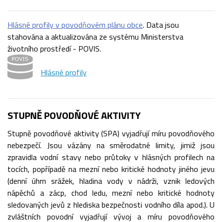
Hlásné profily v povodňovém plánu obce
. Data jsou
stahována a aktualizována ze systému Ministerstva
životního prostředí - POVIS.
Hlásné profily
STUPNĚ POVODŇOVÉ AKTIVITY
Stupně povodňové aktivity (SPA) vyjadřují míru povodňového
nebezpečí. Jsou vázány na směrodatné limity, jimiž jsou
zpravidla vodní stavy nebo průtoky v hlásných profilech na
tocích, popřípadě na mezní nebo kritické hodnoty jiného jevu
(denní úhrn srážek, hladina vody v nádrži, vznik ledových
nápěchů a zácp, chod ledu, mezní nebo kritické hodnoty
sledovaných jevů z hlediska bezpečnosti vodního díla apod.). U
zvláštních povodní vyjadřují vývoj a míru povodňového