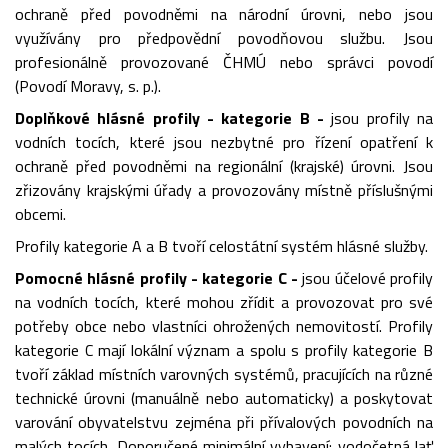
ochraně před povodněmi na národní úrovni, nebo jsou
využívány pro předpovědní povodňovou službu. Jsou
profesionálně provozované ČHMÚ nebo správci povodí
(Povodí Moravy, s. p.).
Doplňkové hlásné profily - kategorie B -
jsou profily na
vodních tocích, které jsou nezbytné pro řízení opatření k
ochraně před povodněmi na regionální (krajské) úrovni. Jsou
zřizovány krajskými úřady a provozovány místně příslušnými
obcemi.
Profily kategorie A a B tvoří celostátní systém hlásné služby.
Pomocné hlásné profily - kategorie C -
jsou účelové profily
na vodních tocích, které mohou zřídit a provozovat pro své
potřeby obce nebo vlastníci ohrožených nemovitostí. Profily
kategorie C mají lokální význam a spolu s profily kategorie B
tvoří základ místních varovných systémů, pracujících na různé
technické úrovni (manuálně nebo automaticky) a poskytovat
varování obyvatelstvu zejména při přívalových povodních na
malých tocích. Doporučené minimální vybavení: vodočetná lať