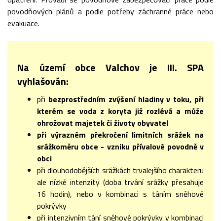
povodňových plánů a podle potřeby záchranné práce nebo
evakuace.
Na území obce Valchov je III. SPA
vyhlašován
:
při
bezprostředním zvýšení hladiny v toku, při
kterém se voda z koryta již rozlévá a může
ohrožovat majetek či životy obyvatel
při výrazném překročení limitních srážek na
srážkoměru obce - vzniku přívalové povodně v
obci
při dlouhodobějších srážkách trvalejšího charakteru
ale nízké intenzity (doba trvání srážky přesahuje
16 hodin), nebo v kombinaci s táním sněhové
pokrývky
při intenzivním tání sněhové pokrývky v kombinaci