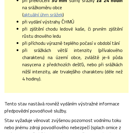
při překročení
30 mm
sumy srážky
za 24 hodin
na srážkoměru obce
(
aktuální úhrn srážek
)
při vydání výstrahy ČHMÚ
při zjištění chodu ledové kaše, či prvním zjištění
růstu dnového ledu
při příchodu výrazně teplého počasí v období tání
při srážkách větší intenzity (přívalového
charakteru) na území obce, zvláště je-li půda
nasycena z předchozích dešťů, nebo při srážkách
nižší intenzity, ale trvalejšího charakteru (déle než
4 hodiny).
Tento stav nastává rovněž vydáním výstražné informace
předpovědní povodňové služby.
Stav vyžaduje věnovat zvýšenou pozornost vodnímu toku
nebo jinému zdroji povodňového nebezpečí (splach ornice z