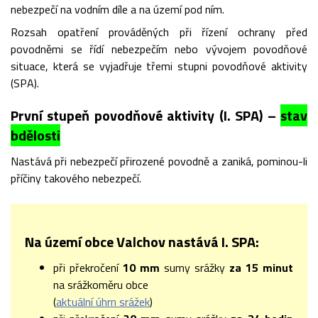
nebezpečí na vodním díle a na území pod ním.
Rozsah opatření prováděných při řízení ochrany před
povodněmi se řídí nebezpečím nebo vývojem povodňové
situace, která se vyjadřuje třemi stupni povodňové aktivity
(SPA).
První stupeň povodňové aktivity (I. SPA) –
stav
bdělosti
Nastává při nebezpečí přirozené povodně a zaniká, pominou-li
příčiny takového nebezpečí.
Na území obce Valchov nastává I. SPA:
při překročení
10 mm
sumy srážky
za
15 minut
na srážkoměru obce
(
aktuální úhrn srážek
)