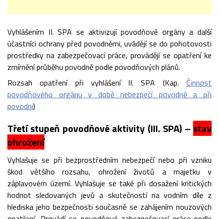
Vyhlášením II. SPA se aktivizují povodňové orgány a další
účastníci ochrany před povodněmi, uvádějí se do pohotovosti
prostředky na zabezpečovací práce, provádějí se opatření ke
zmírnění průběhu povodně podle povodňových plánů.
Rozsah opatření při vyhlášení II. SPA (Kap.
Činnost
povodňového orgánu v době nebezpečí povodně a při
povodni
)
Třetí stupeň povodňové aktivity (III. SPA) –
stav
ohrožení
Vyhlašuje se při bezprostředním nebezpečí nebo při vzniku
škod většího rozsahu, ohrožení životů a majetku v
záplavovém území. Vyhlašuje se také při dosažení kritických
hodnot sledovaných jevů a skutečností na vodním díle z
hlediska jeho bezpečnosti současně se zahájením nouzových
opatření. Provádí se povodňové zabezpečovací práce podle