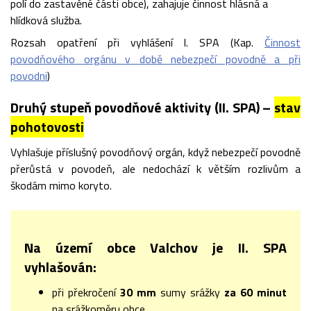
polí do zastavěné části obce), zahajuje činnost hlásná a
hlídková služba.
Rozsah opatření při vyhlášení I. SPA (Kap.
Činnost
povodňového orgánu v době nebezpečí povodně a při
povodni
)
Druhý stupeň povodňové aktivity (II. SPA) –
stav
pohotovosti
Vyhlašuje příslušný povodňový orgán, když nebezpečí povodně
přerůstá v povodeň, ale nedochází k větším rozlivům a
škodám mimo koryto.
Na území obce Valchov je II. SPA
vyhlašován:
při překročení
30 mm
sumy srážky
za
60 minut
na srážkoměru obce