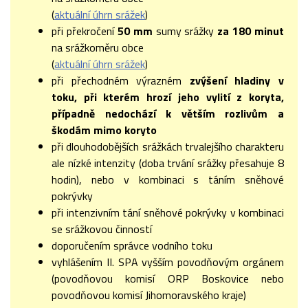
(
aktuální úhrn srážek
)
při překročení
50 mm
sumy srážky
za 180 minut
na srážkoměru obce
(
aktuální úhrn srážek
)
při přechodném výrazném
zvýšení hladiny v
toku, při kterém hrozí jeho vylití z koryta,
případně nedochází k větším rozlivům a
škodám mimo koryto
při dlouhodobějších srážkách trvalejšího charakteru
ale nízké intenzity (doba trvání srážky přesahuje 8
hodin), nebo v kombinaci s táním sněhové
pokrývky
při intenzivním tání sněhové pokrývky v kombinaci
se srážkovou činností
doporučením správce vodního toku
vyhlášením II. SPA vyšším povodňovým orgánem
(povodňovou komisí ORP Boskovice nebo
povodňovou komisí Jihomoravského kraje)