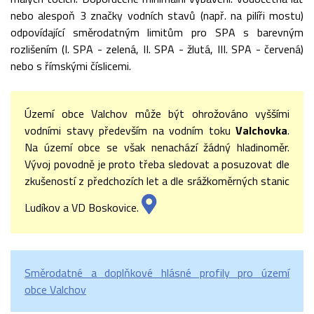
nebo alespoň 3 značky vodních stavů (např. na pilíři mostu)
odpovídající směrodatným limitům pro SPA s barevným
rozlišením (I. SPA - zelená, II. SPA - žlutá, III. SPA - červená)
nebo s římskými číslicemi.
Území obce Valchov může být ohrožováno vyššími
vodními stavy především na vodním toku
Valchovka
.
Na území obce se však nenachází žádný hladinoměr.
Vývoj povodně je proto třeba sledovat a posuzovat dle
zkušeností z předchozích let a dle srážkoměrných stanic
Ludíkov a VD Boskovice.
Směrodatné a doplňkové hlásné profily pro území
obce Valchov