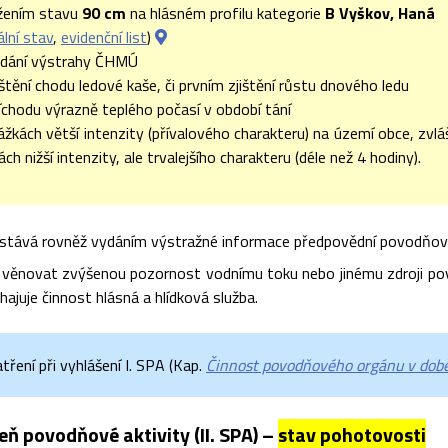
žením stavu
90 cm
na hlásném profilu kategorie
B Vyškov, Haná
ální stav
,
evidenční list
)
ydání výstrahy ČHMÚ
jištění chodu ledové kaše, či prvním zjištění růstu dnového ledu
říchodu výrazně teplého počasí v období tání
rážkách větší intenzity (přívalového charakteru) na území obce, zvl
ách nižší intenzity, ale trvalejšího charakteru (déle než 4 hodiny).
stává rovněž vydáním výstražné informace předpovědní povodňové
 věnovat zvýšenou pozornost vodnímu toku nebo jinému zdroji pov
hajuje činnost hlásná a hlídková služba.
ření při vyhlášení I. SPA (Kap.
Činnost povodňového orgánu v době
ň povodňové aktivity (II. SPA) –
stav pohotovosti