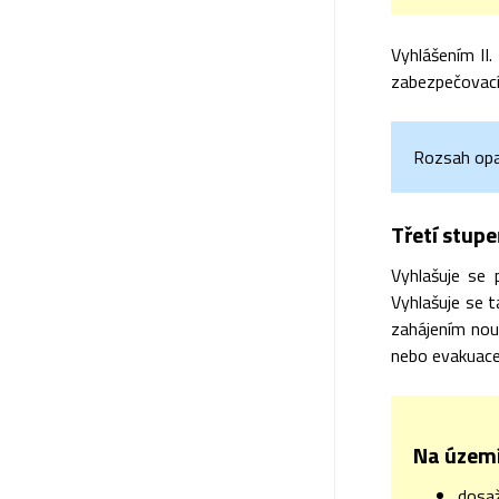
Vyhlášením II
zabezpečovací
Rozsah opat
Třetí stupe
Vyhlašuje se 
Vyhlašuje se t
zahájením nou
nebo evakuace
Na území
dosa