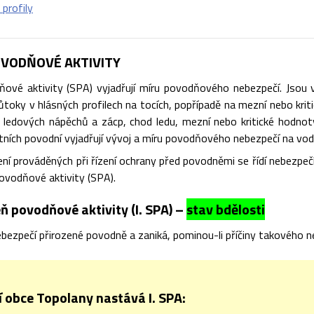
 profily
VODŇOVÉ AKTIVITY
ové aktivity (SPA) vyjadřují míru povodňového nebezpečí. Jsou vá
toky v hlásných profilech na tocích, popřípadě na mezní nebo kriti
ik ledových nápěchů a zácp, chod ledu, mezní nebo kritické hodnot
štních povodní vyjadřují vývoj a míru povodňového nebezpečí na vod
ní prováděných při řízení ochrany před povodněmi se řídí nebezpe
ovodňové aktivity (SPA).
ň povodňové aktivity (I. SPA) –
stav bdělosti
bezpečí přirozené povodně a zaniká, pominou-li příčiny takového n
 obce Topolany nastává I. SPA: