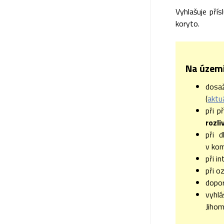
Vyhlašuje pří
koryto.
Na území
dosa
(
aktu
při 
rozl
při d
v kom
při i
při o
dopor
vyhl
Jihom