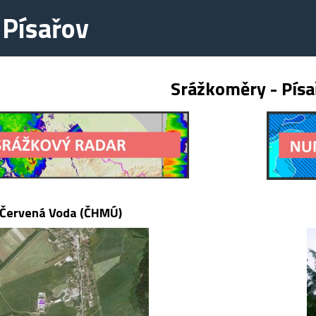
 Písařov
Srážkoměry - Písa
Červená Voda (ČHMÚ)