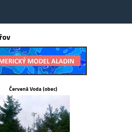
řov
Červená Voda (obec)