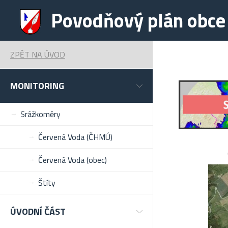
Povodňový plán obce
ZPĚT NA ÚVOD
MONITORING
Srážkoměry
Červená Voda (ČHMÚ)
Červená Voda (obec)
Štíty
ÚVODNÍ ČÁST