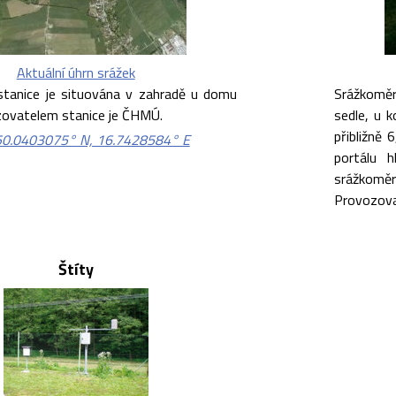
Aktuální úhrn srážek
tanice je situována v zahradě u domu
Srážkoměr
ozovatelem stanice je ČHMÚ.
sedle, u k
přibližně
50.0403075° N, 16.7428584° E
portálu h
srážkom
Provozova
Štíty