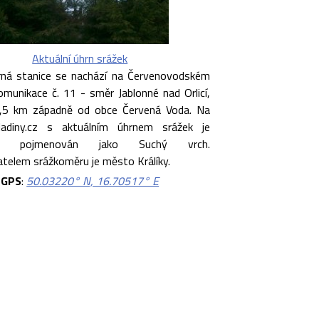
Aktuální úhrn srážek
ná stanice se nachází na Červenovodském
omunikace č. 11 - směr Jablonné nad Orlicí,
 6,5 km západně od obce Červená Voda. Na
ladiny.cz s aktuálním úhrnem srážek je
ěr pojmenován jako Suchý vrch.
telem srážkoměru je město Králíky.
GPS
:
50.03220° N, 16.70517° E