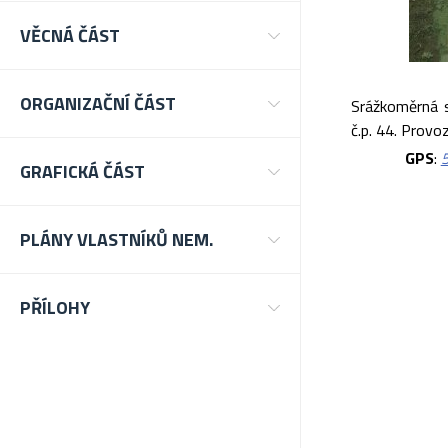
VĚCNÁ ČÁST
ORGANIZAČNÍ ČÁST
Srážkoměrná s
č.p. 44. Prov
GPS
:
GRAFICKÁ ČÁST
PLÁNY VLASTNÍKŮ NEM.
PŘÍLOHY