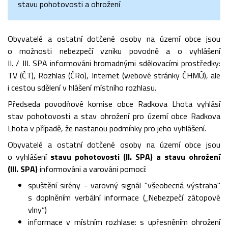
stavu pohotovosti a ohrožení
Obyvatelé a ostatní dotčené osoby na území obce jsou
o možnosti nebezpečí vzniku povodně a o vyhlášení
II. / III. SPA informováni hromadnými sdělovacími prostředky:
TV (ČT), Rozhlas (ČRo), Internet (webové stránky ČHMÚ), ale
i cestou sdělení v hlášení místního rozhlasu.
Předseda povodňové komise obce Radkova Lhota vyhlásí
stav pohotovosti a stav ohrožení pro území obce Radkova
Lhota v případě, že nastanou podmínky pro jeho vyhlášení.
Obyvatelé a ostatní dotčené osoby na území obce jsou
o vyhlášení
stavu pohotovosti (II. SPA) a stavu ohrožení
(III. SPA)
informováni a varováni pomocí:
spuštění sirény - varovný signál "všeobecná výstraha"
s doplněním verbální informace („Nebezpečí zátopové
vlny“)
informace v místním rozhlase: s upřesněním ohrožení