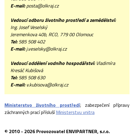
E-mail:
posta@olkraj.cz
Vedoucí odboru životního prostředí
a zemědělství:
Ing. Josef Veselský
Jeremenkova 40b, RCO, 779 00 Olomouc
Tel:
585 508 402
E-mail:
j.veselsky@olkraj.cz
Vedoucí oddělení
vodního hospodářství:
Vladimíra
Kresáč Kubišová
Tel:
585 508 630
E-mail:
v.kubisova@olkraj.cz
Ministerstvo životního prostředí
; zabezpečení přípravy
záchranných prací přísluší
Ministerstvu vnitra
© 2010 - 2026 Provozovatel ENVIPARTNER, s.r.o.