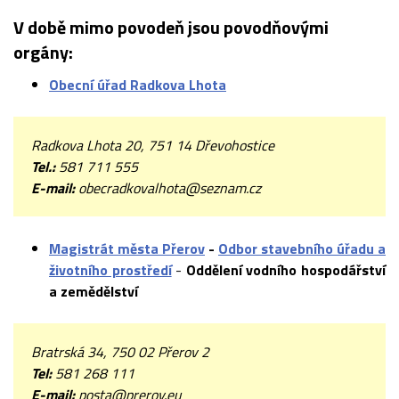
V době mimo povodeň jsou povodňovými
orgány:
Obecní úřad Radkova Lhota
Radkova Lhota 20, 751 14 Dřevohostice
Tel.:
581 711 555
E-mail:
obecradkovalhota@seznam.cz
Magistrát města Přerov
-
Odbor stavebního úřadu a
životního prostředí
-
Oddělení vodního hospodářství
a zemědělství
Bratrská 34, 750 02 Přerov 2
Tel:
581 268 111
E-mail:
posta@prerov.eu