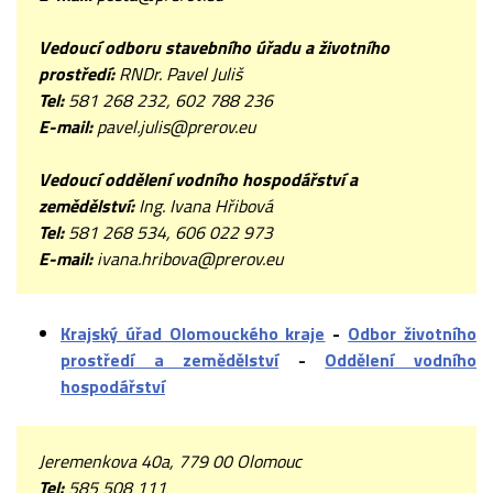
Vedoucí odboru stavebního úřadu a životního
prostředí:
RNDr. Pavel Juliš
Tel:
581 268 232, 602 788 236
E-mail:
pavel.julis@prerov.eu
Vedoucí oddělení vodního hospodářství a
zemědělství:
Ing. Ivana Hřibová
Tel:
581 268 534, 606 022 973
E-mail:
ivana.hribova@prerov.eu
Krajský úřad Olomouckého kraje
-
Odbor životního
prostředí a zemědělství
-
Oddělení vodního
hospodářství
Jeremenkova 40a, 779 00 Olomouc
Tel:
585 508 111