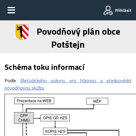
Přihlásit
Povodňový plán obce
Potštejn
Schéma toku informací
Podle
Metodického pokynu pro hlásnou a předpovědní
povodňovou službu