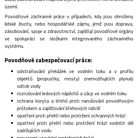
území.
Povodňové záchranné práce v případech, kdy jsou ohroženy
lidské životy, nebo hospodářské zájmy, jimiž jsou doprava,
zásobování, spoje a zdravotnictví, zajišťují povodňové orgány
ve spolupráci se složkami integrovaného záchranného
systému.
Povodňové zabezpečovací práce:
odstraňování překážek ve vodním toku a v profilu
objektů (propustky, mosty) znemožňujících plynulý
odtok vody
rozrušování ledových nápěchů a zácp ve vodním toku
ochrana koryta a břehů proti narušování povodňovým
průtokem a zajišťování břehových nátrží
opatření proti přelití nebo protržení ochranných hrází
opatření proti přelití nebo protržení hrází vodních děl
zadržujících vodu
provizorní uzavírání protržených hrází