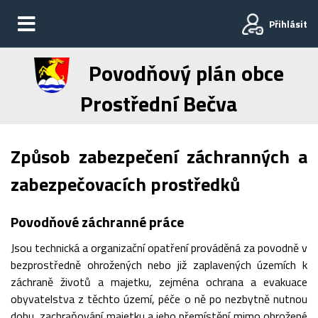
Přihlásit
Povodňový plán obce
Prostřední Bečva
Způsob zabezpečení záchranných a
zabezpečovacích prostředků
Povodňové záchranné práce
Jsou technická a organizační opatření prováděná za povodně v
bezprostředně ohrožených nebo již zaplavených územích k
záchraně životů a majetku, zejména ochrana a evakuace
obyvatelstva z těchto území, péče o ně po nezbytně nutnou
dobu, zachraňování majetku a jeho přemístění mimo ohrožené