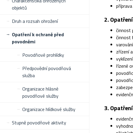
Charakteristika ohrožených
příprav
objektů
2. Opatřen
Druh a rozsah ohrožení
činnost
Opatření k ochraně před
činnost
povodněmi
varování
zřízení 
Povodňové prohlídky
vyklízen
řízené 
Předpovědní povodňová
povodňo
služba
povodňo
zabezpeč
Organizace hlásné
evidenčn
povodňové služby
3. Opatřen
Organizace hlídkové služby
evidenčn
Stupně povodňové aktivity
vyhodno