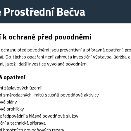
 Prostřední Bečva
í k ochraně před povodněmi
 ochranu před povodněmi jsou preventivní a přípravná opatření, p
. Do těchto opatření není zahrnuta investiční výstavba, údržba a 
, jakož i další investice vyvolané povodněmi.
á opatření
ní záplavových území
í směrodatných limitů stupňů povodňové aktivity
vé plány
vé prohlídky
 předpovědní a hlásné povodňové služby
ční a technická příprava
ní hmotných povodňových rezerv