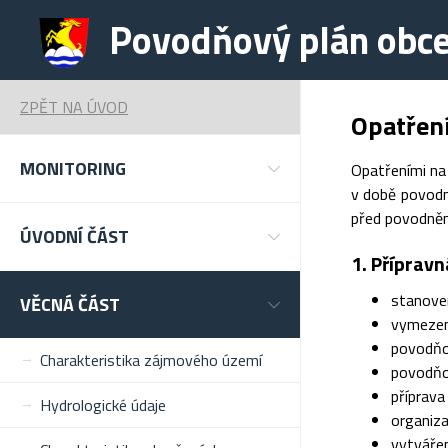
Povodňový plán obce
ZPĚT NA ÚVOD
Opatřen
MONITORING
Opatřeními na
v době povodně
před povodněmi
ÚVODNÍ ČÁST
1. Přípravn
stanove
VĚCNÁ ČÁST
vymezen
povodňo
Charakteristika zájmového území
povodňo
příprava
Hydrologické údaje
organiza
vytváře