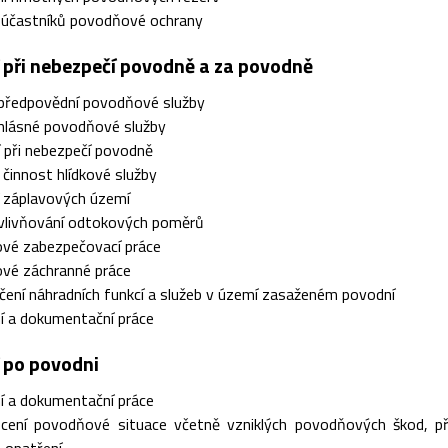
a účastníků povodňové ochrany
í při nebezpečí povodně a za povodně
 předpovědní povodňové služby
 hlásné povodňové služby
 při nebezpečí povodně
a činnost hlídkové služby
í záplavových území
ovlivňování odtokových poměrů
vé zabezpečovací práce
vé záchranné práce
ení náhradních funkcí a služeb v území zasaženém povodní
í a dokumentační práce
í po povodni
í a dokumentační práce
cení povodňové situace včetně vzniklých povodňových škod, příč