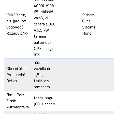
4000l, AVIA
65- sklápěč,
VaK Vsetín,
Richard
valník, el.
a.s. (provoz
Čuba,
centrála 380
vodovodů
Vladimír
V,6,5 kW,
Rožnov p/R)
Honč
terénní
automobil
OPEL, bagr
JCB
nákladní
Obecní úřad
vozidlo do
Prostřední
1,5 t;
--
Bečva
traktor s
ramenem
firma Petr
tatra, bagr
Žitník -
--
JCB, Liebherr
Autodoprava