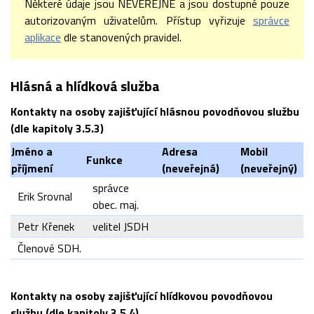
Některé údaje jsou NEVEŘEJNÉ a jsou dostupné pouze
autorizovaným uživatelům. Přístup vyřizuje
správce
aplikace
dle stanovených pravidel.
Hlásná a hlídková služba
Kontakty na osoby zajišťující hlásnou povodňovou službu
(dle kapitoly 3.5.3)
Jméno
a
Adresa
Mobil
Funkce
příjmení
(neveřejná)
(neveřejný)
správce
Erik Srovnal
obec. maj.
Petr Křenek
velitel JSDH
Členové SDH.
Kontakty na osoby zajišťující hlídkovou povodňovou
službu (dle kapitoly 3.5.4)