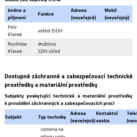
Jméno a
Adresa
Mobil
Funkce
příjmení
(neveřejná)
(neveřejný)
Petr
velitel JSDH
Křenek
Rostislav
družstvo
Křenek
SDH střed
Dostupné záchranné a zabezpečovací technické
prostředky a materiální prostředky
Subjekty poskytující technické a materiální prostředky
k provádění záchranných a zabezpečovacích prací
Adresa
Kontaktní
Tele
Subjekt
Typ techniky
(neveřejná)
osoba
(nev
cisterna na
pitnou vodu