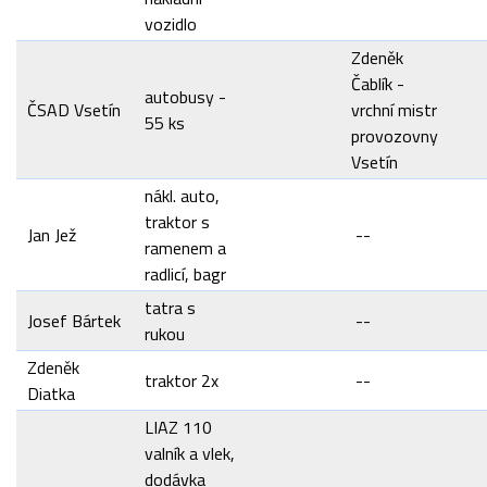
vozidlo
Zdeněk
Čablík -
autobusy -
ČSAD Vsetín
vrchní mistr
55 ks
provozovny
Vsetín
nákl. auto,
traktor s
Jan Jež
--
ramenem a
radlicí, bagr
tatra s
Josef Bártek
--
rukou
Zdeněk
traktor 2x
--
Diatka
LIAZ 110
valník a vlek,
dodávka