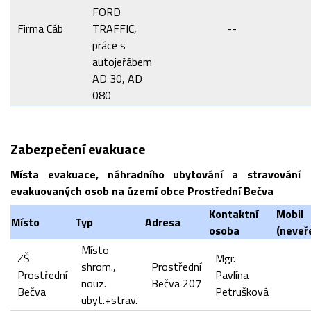
FORD
Firma Cáb
TRAFFIC,
--
práce s
autojeřábem
AD 30, AD
080
Zabezpečení evakuace
Místa evakuace, náhradního ubytování a stravování
evakuovaných osob na území obce Prostřední Bečva
Kontaktní
Mobil
Místo
Typ
Adresa
osoba
(neveř
Místo
ZŠ
Mgr.
shrom.,
Prostřední
Prostřední
Pavlína
nouz.
Bečva 207
Bečva
Petrušková
ubyt.+strav.