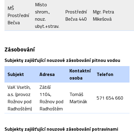
Místo
MŠ
shrom.,
Prostřední
Mgr. Petra
Prostřední
nouz.
Bečva 440
Mikešová
Bečva
ubyt.+strav.
Zásobování
Subjekty zajišťující nouzové zásobování pitnou vodou
Kontaktní
Subjekt
Adresa
Telefon
osoba
VaK Vsetín,
Zátiší
a.s. (provoz
1104,
Tomáš
571 654 660
Rožnov pod
Rožnov pod
Martinák
Radhoštěm)
Radhoštěm
Subjekty zajišťující nouzové zásobování potravinami