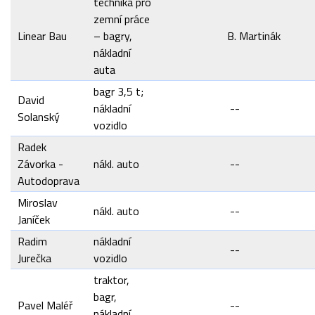
technika pro
zemní práce
Linear Bau
– bagry,
B. Martinák
nákladní
auta
bagr 3,5 t;
David
nákladní
--
Solanský
vozidlo
Radek
Závorka -
nákl. auto
--
Autodoprava
Miroslav
nákl. auto
--
Janíček
Radim
nákladní
--
Jurečka
vozidlo
traktor,
bagr,
Pavel Maléř
--
nákladní