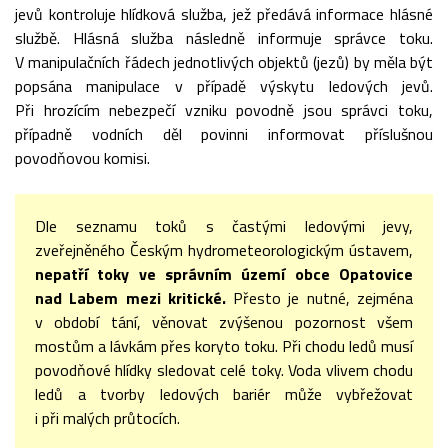
jevů kontroluje hlídková služba, jež předává informace hlásné
službě. Hlásná služba následně informuje správce toku.
V manipulačních řádech jednotlivých objektů (jezů) by měla být
popsána manipulace v případě výskytu ledových jevů.
Při hrozícím nebezpečí vzniku povodně jsou správci toku,
případně vodních děl povinni informovat příslušnou
povodňovou komisi.
Dle seznamu toků s častými ledovými jevy,
zveřejněného Českým hydrometeorologickým ústavem,
nepatří toky ve správním území obce Opatovice
nad Labem mezi kritické.
Přesto je nutné, zejména
v období tání, věnovat zvýšenou pozornost všem
mostům a lávkám přes koryto toku. Při chodu ledů musí
povodňové hlídky sledovat celé toky. Voda vlivem chodu
ledů a tvorby ledových bariér může vybřežovat
i při malých průtocích.