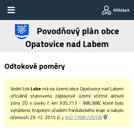
Přihlásit
Povodňový plán obce
Opatovice nad Labem
Odtokové poměry
Vodní tok
Labe
má na území obce Opatovice nad Labem
oficiálně stanoveno záplavové území včetně aktivní
zóny ZÚ v úseku ř. km 935,713 - 986,988, které bylo
vyhlášeno Krajským úřadem Pardubického kraje a nabylo
účinnosti 29. 12. 2015 (č. j.
KrÚ 77681/2015
).