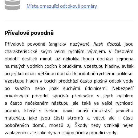
Místa omezující odtokové poměry
Přívalové povodně
Přívalové povodně (anglicky nazývané
flash floods
), jsou
charakteristické svým velmi rychlým vývojem. V časovém
období desítek minut až několika hodin dochází zejména
na malých vodních tocích k prudkému vzestupu hladiny, avšak
po její kulminaci většinou dochází k podobně rychlému poklesu.
Vzestupu hladin v tocích předchází často plošný odtok vody
po svazích nebo jinak suchými údolnicemi. Nebezpečí
přívalových povodní spočívá především v jejich rychlém
a často nečekaném nástupu, ale také ve velké rychlosti
proudu, který s sebou navíc unáší množství pevného
materiálu, jako jsou části stromů a větví, ale i části
pobořených domů, mostů aj. Škody tedy vznikají nejen
zaplavením, ale také dynamickými účinky proudící vody.