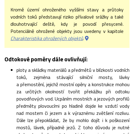
Kromě území ohroženého vyššími stavy a průtoky
vodních toků představují riziko přívalové srážky a také
dlouhotrvající deště, kdy je povodí přesycené.
Potenciálně ohrožené objekty jsou uvedeny v kapitole
Charakteristika ohrožených objektů
.
Odtokové poměry dále ovlivňují:
ploty a skládky materiálů a předmětů v blízkosti vodních
toků, zejména stávající silniční mosty, lávky
a přemostění, jejichž mostní opěry a konstrukce mohou
za určitých okolností tvořit překážku při odtoku
povodňových vod. Ucpáním mostních a jezových profilů
předměty plovoucími po hladině dojde ke vzdutí vody
nad mostem či jezem a k výraznému zvětšení rozlivu.
Dále lze přepokládat, že by mohlo dojít i k poškození
mostů, lávek, případně jezů. Z toho důvodu je nutné