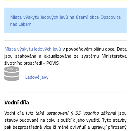
Místa výskytu ledových jevů na území obce Opatovice
nad Labem
Místa výskytu ledových jevů
v povodňovém plánu obce. Data
jsou stahována a aktualizována ze systému Ministerstva
životního prostředí - POVIS.
Ledové jevy
Vodní díla
Vodní díla (
viz také ustanovení § 55 Vodního zákona
) jsou
stavby budované na toku sloužící k jeho využití. Tyto stavby
pak bezprostředně více či méně ovlivňují a upravují přirozený