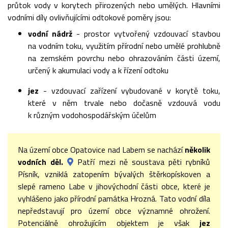
průtok vody v korytech přirozených nebo umělých. Hlavními
vodními díly ovlivňujícími odtokové poměry jsou:
vodní nádrž
- prostor vytvořený vzdouvací stavbou
na vodním toku, využitím přírodní nebo umělé prohlubně
na zemském povrchu nebo ohrazováním části území,
určený k akumulaci vody a k řízení odtoku
jez
- vzdouvací zařízení vybudované v korytě toku,
které v něm trvale nebo dočasně vzdouvá vodu
k různým vodohospodářským účelům
Na území obce Opatovice nad Labem se nachází
několik
vodních děl.
Patří mezi ně soustava pěti rybníků
Písník, vzniklá zatopením bývalých štěrkopískoven a
slepé rameno Labe v jihovýchodní části obce, které je
vyhlášeno jako přírodní památka Hrozná. Tato vodní díla
nepředstavují pro území obce významné ohrožení.
Potenciálně ohrožujícím objektem je však
jez