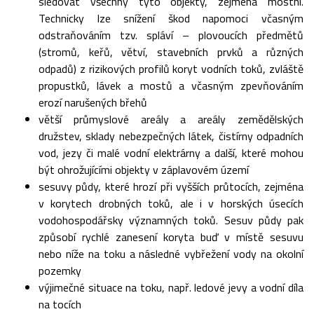
sledovat všechny tyto objekty, zejména mostní.
Technicky lze snížení škod napomoci včasným
odstraňováním tzv. spláví – plovoucích předmětů
(stromů, keřů, větví, stavebních prvků a různých
odpadů) z rizikových profilů koryt vodních toků, zvláště
propustků, lávek a mostů a včasným zpevňováním
erozí narušených břehů
větší průmyslové areály a areály zemědělských
družstev, sklady nebezpečných látek, čistírny odpadních
vod, jezy či malé vodní elektrárny a další, které mohou
být ohrožujícími objekty v záplavovém území
sesuvy půdy, které hrozí při vyšších průtocích, zejména
v korytech drobných toků, ale i v horských úsecích
vodohospodářsky významných toků. Sesuv půdy pak
způsobí rychlé zanesení koryta buď v místě sesuvu
nebo níže na toku a následné vybřežení vody na okolní
pozemky
výjimečné situace na toku, např. ledové jevy a vodní díla
na tocích