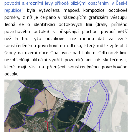
povodní a erozními jevy přírodě blízkými opatřeními v České
republice"
byla vytvořena mapová kompozice odtokové
poměry, z níž je čerpáno v následujícím grafickém výstupu.
Jedná se o identifikaci odtokových linií (dráhy přímého
povrchového odtoku) s přispívající plochou povodí větší
než 5 ha. Tyto odtokové linie mohou dát za vznik
soustředěnému povrchovému odtoku, který může způsobit
škody na území obce Opatovice nad Labem. Odtokové linie
nezohledňují aktuální využití pozemků ani jiné skutečnosti,
které mají vliv na přerušení soustředěného povrchového
odtoku.