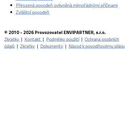
Přirozená povodeň ovlivněná mimořádnými příčinami
Zvláštní povodeň
© 2010 - 2026 Provozovatel ENVIPARTNER, s.r.o.
Zkratky
|
Kontakt
|
Podmínky použití
|
Ochrana osobních
údajů
|
Zkratky
|
Dokumenty
|
Návod k povodňovému plánu