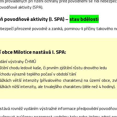
ní prováděných při řízení ochrany před povodněmi se řídí nebezpe
ovodňové aktivity (SPA).
ň povodňové aktivity (I. SPA) –
stav bdělosti
bezpečí přirozené povodně a zaniká, pominou-li příčiny takového n
 obce Milotice nastává I. SPA:
ydání výstrahy ČHMÚ
jištění chodu ledové kaše, či prvním zjištění růstu dnového ledu
říchodu výrazně teplého počasí v období tání
rážkách větší intenzity (přívalového charakteru) na území obce, z
rážkách nižší intenzity, ale trvalejšího charakteru (déle než 4 hodiny).
stává rovněž vydáním výstražné informace předpovědní povodňové
 věnovat zvýšenou pozornost vodnímu toku nebo jinému zdroji pov