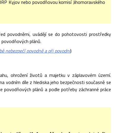
ORP Kyjov nebo povodňovou komisí Jihomoravského
 před povodněmi, uvádějí se do pohotovosti prostředky
e povodňových plánů.
ě nebezpečí povodně a při povodni
)
sahu, ohrožení životů a majetku v záplavovém území.
 na vodním díle z hlediska jeho bezpečnosti současně se
le povodňových plánů a podle potřeby záchranné práce