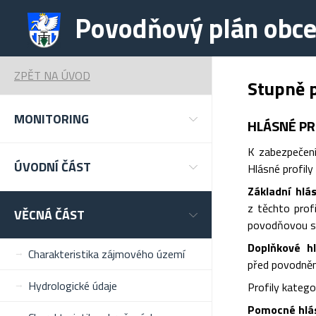
Povodňový plán obce
ZPĚT NA ÚVOD
Stupně 
MONITORING
HLÁSNÉ PR
K zabezpečení
ÚVODNÍ ČÁST
Hlásné profily 
Základní hlá
z těchto prof
VĚCNÁ ČÁST
povodňovou sl
Doplňkové hl
Charakteristika zájmového území
před povodněmi
Hydrologické údaje
Profily katego
Pomocné hlásn