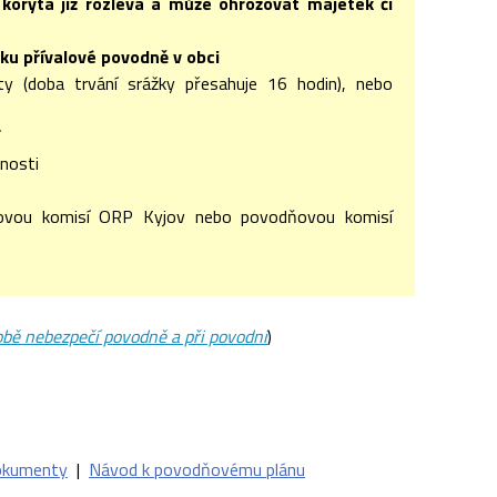
 koryta již rozlévá a může ohrožovat majetek či
ku přívalové povodně v obci
zity (doba trvání srážky přesahuje 16 hodin), nebo
čnosti
ňovou komisí ORP Kyjov nebo povodňovou komisí
bě nebezpečí povodně a při povodni
)
kumenty
|
Návod k povodňovému plánu