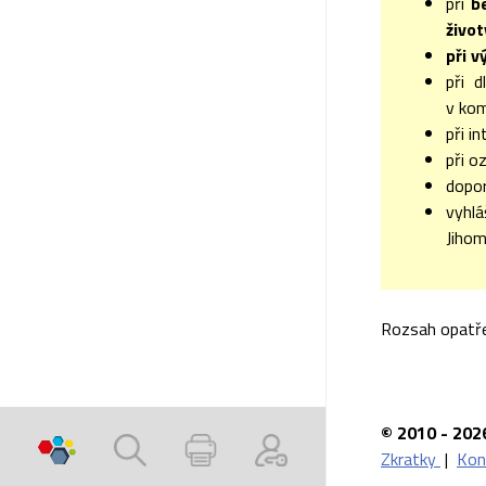
při
b
život
při v
při d
v kom
při i
při o
dopor
vyhl
Jihom
Rozsah opatřen
© 2010 - 202
Zkratky
|
Kon