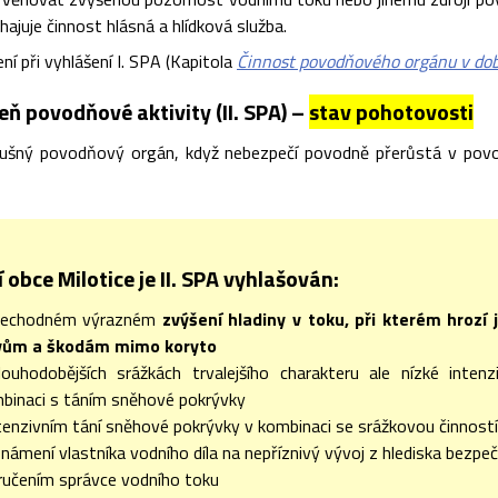
hajuje činnost hlásná a hlídková služba.
í při vyhlášení I. SPA (Kapitola
Činnost povodňového orgánu v dob
ň povodňové aktivity (II. SPA) –
stav pohotovosti
slušný povodňový orgán, když nebezpečí povodně přerůstá v pov
obce Milotice je II. SPA vyhlašován:
přechodném výrazném
zvýšení hladiny v toku, při kterém hrozí 
ivům a škodám mimo koryto
louhodobějších srážkách trvalejšího charakteru ale nízké inten
binaci s táním sněhové pokrývky
ntenzivním tání sněhové pokrývky v kombinaci se srážkovou činnost
známení vlastníka vodního díla na nepříznivý vývoj z hlediska bezpe
učením správce vodního toku