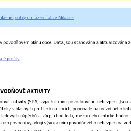
lásné profily pro území obce Milotice
v povodňovém plánu obce. Data jsou stahována a aktualizována ze
sné profily
VODŇOVÉ AKTIVITY
ové aktivity (SPA) vyjadřují míru povodňového nebezpečí. Jsou vá
toky v hlásných profilech na tocích, popřípadě na mezní nebo kriti
ik ledových nápěchů a zácp, chod ledu, mezní nebo kritické hodnot
štních povodní vyjadřují vývoj a míru povodňového nebezpečí na vod