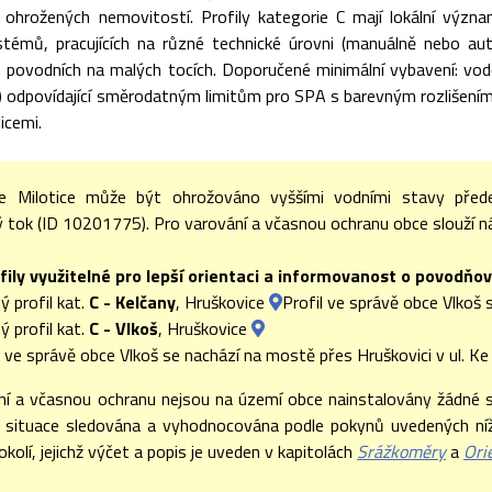
i ohrožených nemovitostí. Profily kategorie C mají lokální význa
témů, pracujících na různé technické úrovni (manuálně nebo au
ch povodních na malých tocích. Doporučené minimální vybavení: vo
u) odpovídající směrodatným limitům pro SPA s barevným rozlišením (I
icemi.
e Milotice může být ohrožováno vyššími vodními stavy před
tok (ID 10201775). Pro varování a včasnou ochranu obce slouží násl
fily využitelné pro lepší orientaci a informovanost o povodňov
ý profil kat.
C - Kelčany
, Hruškovice
Profil ve správě obce Vlkoš 
ý profil kat.
C - Vlkoš
, Hruškovice
l ve správě obce Vlkoš se nachází na mostě přes Hruškovici v ul. Ke 
ní a včasnou ochranu nejsou na území obce nainstalovány žádné 
situace sledována a vyhodnocována podle pokynů uvedených níže
okolí, jejichž výčet a popis je uveden v kapitolách
Srážkoměry
a
Ori