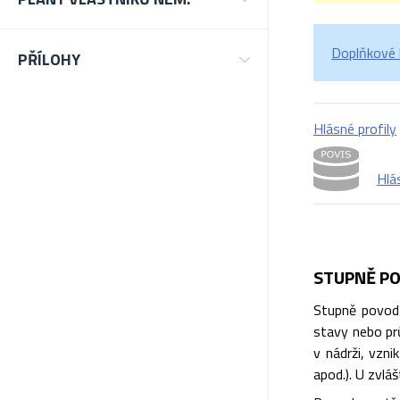
Doplňkové h
PŘÍLOHY
Hlásné profily
Hlá
STUPNĚ PO
Stupně povodň
stavy nebo prů
v nádrži, vzn
apod.). U zvlá