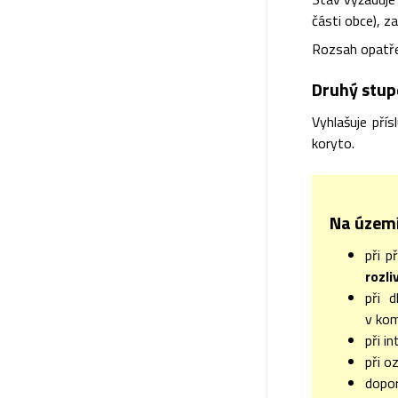
části obce), za
Rozsah opatřen
Druhý stupe
Vyhlašuje pří
koryto.
Na území 
při 
rozl
při d
v kom
při i
při o
dopor