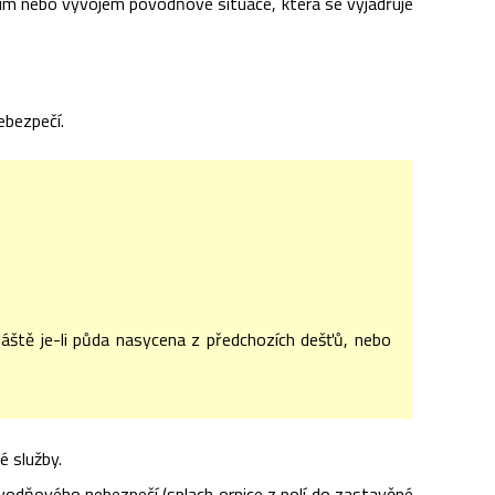
čím nebo vývojem povodňové situace, která se vyjadřuje
ebezpečí.
vláště je-li půda nasycena z předchozích dešťů, nebo
 služby.
odňového nebezpečí (splach ornice z polí do zastavěné