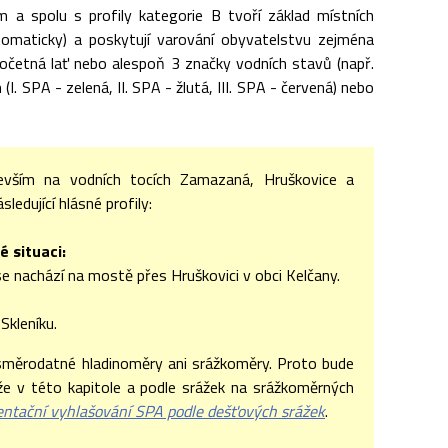
m a spolu s profily kategorie B tvoří základ místních
tomaticky) a poskytují varování obyvatelstvu zejména
dočetná lať nebo alespoň 3 značky vodních stavů (např.
. SPA - zelená, II. SPA - žlutá, III. SPA - červená) nebo
evším na vodních tocích Zamazaná, Hruškovice a
edující hlásné profily:
é situaci:
se nachází na mostě přes Hruškovici v obci Kelčany.
Skleníku.
směrodatné hladinoměry ani srážkoměry. Proto bude
 v této kapitole a podle srážek na srážkoměrných
entační vyhlašování SPA podle dešťových srážek
.