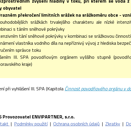
ezprostředním zvýšení hladiny v toku, při kterém se voda z
y obyvatel
ýrazném překročení limitních srážek na srážkoměru obce - vzni
louhodobějších srážkách trvalejšího charakteru ale nízké inten
binaci s táním sněhové pokrývky
ntenzivním tání sněhové pokrývky v kombinaci se srážkovou činností
známení vlastníka vodního díla na nepříznivý vývoj z hlediska bezpe
učením správce toku
ášením III. SPA povodňovým orgánem vyššího stupně (povod
oravského kraje)
í při vyhlášení III. SPA (Kapitola
Činnost povodňového orgánu v do
6 Provozovatel ENVIPARTNER, s.r.o.
takt
|
Podmínky použití
|
Ochrana osobních údajů
|
Zkratky
|
Do