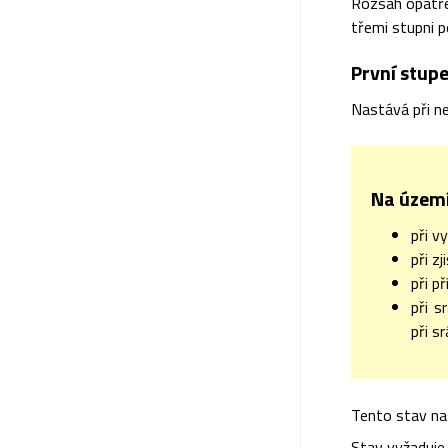
Rozsah opatře
třemi stupni p
První stupe
Nastává při ne
Na území
při v
při z
při p
při s
při s
Tento stav na
Stav vyžaduje