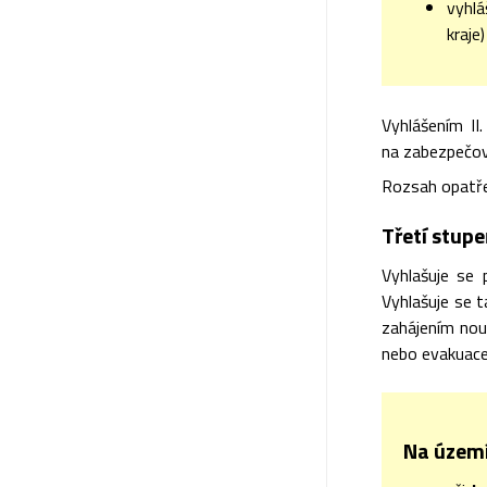
vyhl
kraje)
Vyhlášením II
na zabezpečov
Rozsah opatřen
Třetí stupe
Vyhlašuje se 
Vyhlašuje se t
zahájením nou
nebo evakuace
Na území 