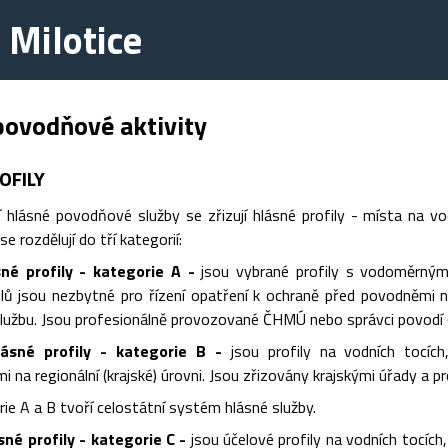
 Milotice
povodňové aktivity
OFILY
 hlásné povodňové služby se zřizují hlásné profily - místa na vo
se rozdělují do tří kategorií:
sné profily - kategorie A -
jsou vybrané profily s vodoměrným
ilů jsou nezbytné pro řízení opatření k ochraně před povodněmi n
užbu. Jsou profesionálně provozované ČHMÚ nebo správci povodí (P
ásné profily - kategorie B -
jsou profily na vodních tocích
 na regionální (krajské) úrovni. Jsou zřizovány krajskými úřady a 
rie A a B tvoří celostátní systém hlásné služby.
é profily - kategorie C -
jsou účelové profily na vodních tocíc