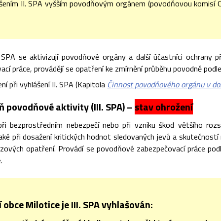
ášením II. SPA vyšším povodňovým orgánem (povodňovou komisí 
. SPA se aktivizují povodňové orgány a další účastníci ochrany
ací práce, provádějí se opatření ke zmírnění průběhu povodně podl
í při vyhlášení II. SPA (Kapitola
Činnost povodňového orgánu v dob
ň povodňové aktivity (III. SPA) –
stav ohrožení
při bezprostředním nebezpečí nebo při vzniku škod většího roz
aké při dosažení kritických hodnot sledovaných jevů a skutečností
zových opatření. Provádí se povodňové zabezpečovací práce pod
.
obce Milotice je III. SPA vyhlašován: