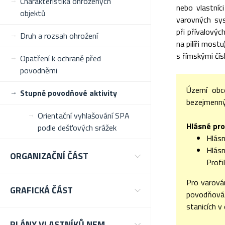
Charakteristika ohrožených
nebo vlastníc
objektů
varovných sys
při přívalový
Druh a rozsah ohrožení
na pilíři most
s římskými čísl
Opatření k ochraně před
povodněmi
Území obc
Stupně povodňové aktivity
bezejmenný 
Orientační vyhlašování SPA
Hlásné pro
podle dešťových srážek
Hlásn
Hlásn
ORGANIZAČNÍ ČÁST
Profi
Pro varová
GRAFICKÁ ČÁST
povodňová 
stanicích v 
PLÁNY VLASTNÍKŮ NEM.