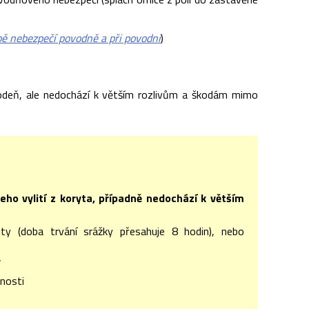
ě nebezpečí povodně a při povodni
)
odeň, ale nedochází k větším rozlivům a škodám mimo
jeho vylití z koryta, případně nedochází k větším
zity (doba trvání srážky přesahuje 8 hodin), nebo
í
čnosti