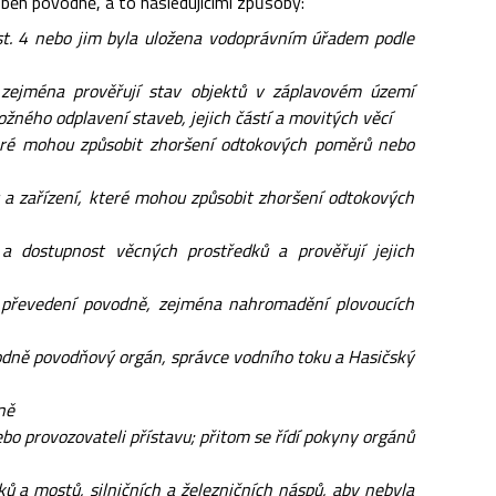
běh povodně, a to následujícími způsoby:
st. 4 nebo jim byla uložena vodoprávním úřadem podle
 zejména prověřují stav objektů v záplavovém území
ného odplavení staveb, jejich částí a movitých věcí
eré mohou způsobit zhoršení odtokových poměrů nebo
ů a zařízení, které mohou způsobit zhoršení odtokových
a dostupnost věcných prostředků a prověřují jejich
 převedení povodně, zejména nahromadění plovoucích
vodně povodňový orgán, správce vodního toku a Hasičský
ně
nebo provozovateli přístavu; přitom se řídí pokyny orgánů
 a mostů, silničních a železničních náspů, aby nebyla