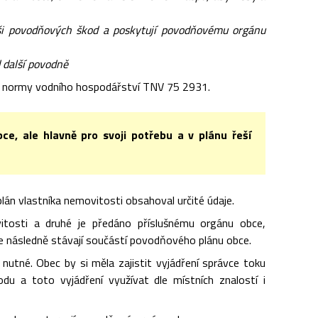
ýši povodňových škod a poskytují povodňovému orgánu
 další povodně
é normy vodního hospodářství TNV 75 2931.
ce, ale hlavně pro svoji potřebu a v plánu řeší
n vlastníka nemovitosti obsahoval určité údaje.
itosti a druhé je předáno příslušnému orgánu obce,
e následně stávají součástí povodňového plánu obce.
utné. Obec by si měla zajistit vyjádření správce toku
 a toto vyjádření využívat dle místních znalostí i