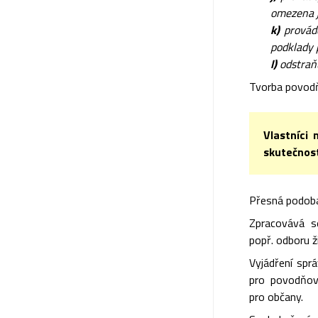
omezena j
k)
provádě
podklady 
l)
odstraňu
Tvorba povodň
Vlastníci 
skutečnost
Přesná podoba
Zpracovává s
popř. odboru 
Vyjádření spr
pro povodňov
pro občany.