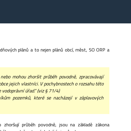
vodňových plánů a to nejen plánů obcí, měst, SO ORP a
 nebo mohou zhoršit průběh povodně, zpracovávají
e jejich vlastníci. V pochybnostech o rozsahu této
vodoprávní úřad.“ (viz § 71/4)
níkům pozemků, které se nacházejí v záplavových
o zhoršují průběh povodně, jsou na základě zákona