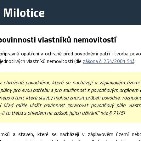
 Milotice
povinnosti vlastníků nemovitostí
 přípravná opatření v ochraně před povodněmi patří i tvorba po
é jednotlivých vlastníků nemovitostí (dle
zákona č. 254/2001 Sb.
).
y ohrožené povodněmi, které se nacházejí v záplavovém území
plány pro svou potřebu a pro součinnost s povodňovým orgánem obc
nebo o tom, které stavby mohou zhoršit průběh povodně, rozhodne 
í úřad může uložit povinnost zpracovat povodňový plán vlast
-li to třeba s ohledem na způsob jejich užívání.“ (viz § 71/5)
zemků a staveb, které se nacházejí v záplavovém území neb