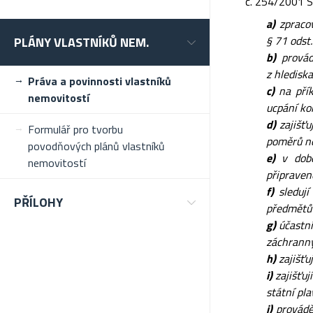
č. 254/2001 Sb
a)
zpracov
§ 71 odst.
PLÁNY VLASTNÍKŮ NEM.
b)
provád
z hledisk
Práva a povinnosti vlastníků
c)
na přík
nemovitostí
ucpání ko
d)
zajišťu
Formulář pro tvorbu
poměrů ne
povodňových plánů vlastníků
e)
v době 
nemovitostí
připraven
f)
sledují
PŘÍLOHY
předmětů 
g)
účastní
záchranný
h)
zajišťu
i)
zajišťuj
státní pl
j)
prováděj