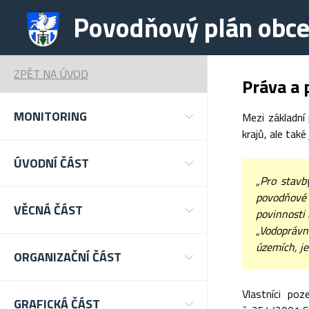
Povodňový plán obce
ZPĚT NA ÚVOD
Práva a 
MONITORING
Mezi základní
krajů, ale tak
ÚVODNÍ ČÁST
„Pro stavb
povodňové 
VĚCNÁ ČÁST
povinnosti 
„Vodoprávn
územích, je
ORGANIZAČNÍ ČÁST
Vlastníci po
GRAFICKÁ ČÁST