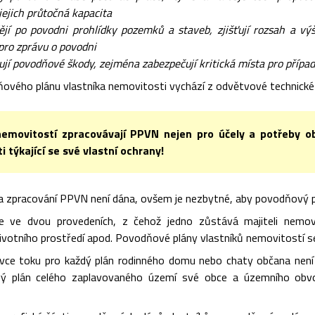
ejich průtočná kapacita
jí po povodni prohlídky pozemků a staveb, zjišťují rozsah a v
pro zprávu o povodni
jí povodňové škody, zejména zabezpečují kritická místa pro případ
ového plánu vlastníka nemovitosti vychází z odvětvové technick
nemovitostí zpracovávají PPVN nejen pro účely a potřeby ob
i týkající se své vlastní ochrany!
 zpracování PPVN není dána, ovšem je nezbytné, aby povodňový plá
e ve dvou provedeních, z čehož jedno zůstává majiteli nemov
životního prostředí apod. Povodňové plány vlastníků nemovitostí s
ávce toku pro každý plán rodinného domu nebo chaty občana není n
ý plán celého zaplavovaného území své obce a územního obvodu