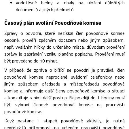
vodotěsné bedny a obaly na uložení důležitých
dokumentů a jiných předmětů
Časový plán svolání Povodňové komise
Zprávy o povodni, které nezískal člen povodňové komise
osobně, prověří zpětným dotazem nebo jiným způsobem,
např. vysláním hlídky do určeného místa, důvodem prověření
zprávy je zabránění vzniku planého poplachu. Prověření musí
být provedeno do 10 minut.
V případě, že zpráva o blížící se povodni je pravdivá, člen
povodňové komise neprodleně uvědomí telefonicky nebo
jiným způsobem předsedu a místopředsedu povodňové
komise a informuje další členy povodňové komise o situaci
a konzultuje s nimi další postup. Nejpozději do 1 hodiny musí
být vybraní členové povodňové komise na pracovišti
povodňové komise.
Když nastane I. stupeň povodňové aktivity, je nutná
nepřetržitá přítomnost na určeném pracovišti povodňové