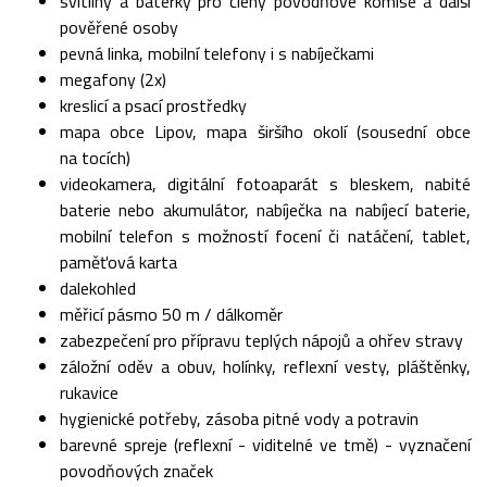
svítilny a baterky pro členy povodňové komise a další
pověřené osoby
pevná linka, mobilní telefony i s nabíječkami
megafony (2x)
kreslicí a psací prostředky
mapa obce Lipov, mapa širšího okolí (sousední obce
na tocích)
videokamera, digitální fotoaparát s bleskem, nabité
baterie nebo akumulátor, nabíječka na nabíjecí baterie,
mobilní telefon s možností focení či natáčení, tablet,
paměťová karta
dalekohled
měřicí pásmo 50 m / dálkoměr
zabezpečení pro přípravu teplých nápojů a ohřev stravy
záložní oděv a obuv, holínky, reflexní vesty, pláštěnky,
rukavice
hygienické potřeby, zásoba pitné vody a potravin
barevné spreje (reflexní - viditelné ve tmě) - vyznačení
povodňových značek