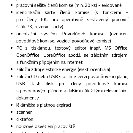
pracovní sešity členů komise (min. 20 ks) - evidované
identifikační karty členů komise (s funkcemi –
pro členy PK, pro operativně sestavený pracovní
štáb PK, rezervní karty)
orientační systém Povodňové komise (označení
povodňové komise, vozidel povodňové komise)
PC s tiskárnou, textový editor (např. MS Office,
OpenOffice, LibreOffice apod.), se záložním zdrojem,
s funkčním připojením na internet
záložní zdroj elektrické energie (elektrocentrála)
záložní CD nebo USB s offline verzí povodňového plánu,
USB flash disk pro členy povodňové komise
s povodňovým plánem a dalšími důležitými relevantními
dokumenty
lékárnička s platnou expirací
scanner
diktafon
nouzové osvětlení pracoviště