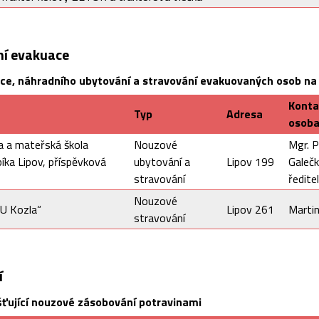
í evakuace
ce, náhradního ubytování a stravování evakuovaných osob na
Konta
Typ
Adresa
osob
la a mateřská škola
Nouzové
Mgr. P
bíka Lipov, příspěvková
ubytování a
Lipov 199
Galeč
stravování
ředite
Nouzové
U Kozla“
Lipov 261
Martin
stravování
í
šťující nouzové zásobování potravinami