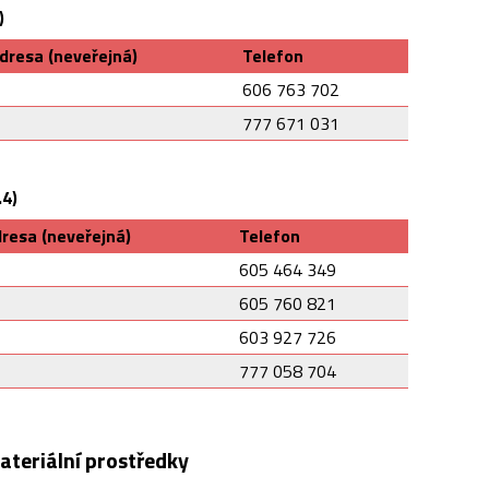
)
dresa (neveřejná)
Telefon
606 763 702
777 671 031
.4)
resa (neveřejná)
Telefon
605 464 349
605 760 821
603 927 726
777 058 704
ateriální prostředky