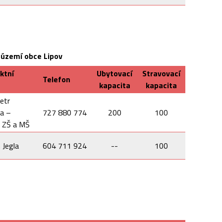
 území obce Lipov
ktní
Ubytovací
Stravovací
Telefon
a
kapacita
kapacita
etr
ka –
727 880 774
200
100
l ZŠ a MŠ
 Jegla
604 711 924
--
100