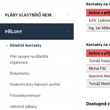
Kontakty na o
Jméno a pří
PLÁNY VLASTNÍKŮ NEM.
JUDr. Ladisl
Ing. Jan Miš
PŘÍLOHY
Kontakty na o
Důležité kontakty
Jméno a pří
Plán spojení na důležité
Tomáš Kolac
organizace
Michal Páč
Dokumenty
Vlastimil Ma
Tomáš Melic
Evidenční listy hlásných profilů
Fotodokumentace
Dostupné z
Užitečné odkazy