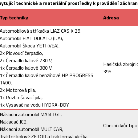
ytující technické a materiální prostředky k provádění záchra
Typ techniky
Adresa
Automobilová stříkačka LIAZ CAS K 25,
Automobil FIAT DUCATO (DA),
Automobil Škoda YETI (VEA),
2x Plovoucí čerpadlo,
2x Čerpadlo kalové 230 V,
Hasičská zbrojni
1x Čerpadlo kalové 380 V,
395
1x Čerpadlo kalové benzínové HP PROGRESS
1400,
2x Motorová pila,
1x Rozbrušovací pila,
1x Vysavač na vodu HYDRA-BOY
Nákladní automobil MAN TGL,
Nakladač JCB,
Obecní dvůr Lip
Nákladní automobil MULTICAR,
Traktor kolový ZETOR a traktorová vlečka