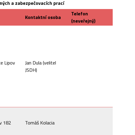
nných a zabezpečovacích prací
Telefon
Kontaktní osoba
(neveřejný)
ce Lipov
Jan Dula (velitel
JSDH)
ov 182
Tomáš Kolacia