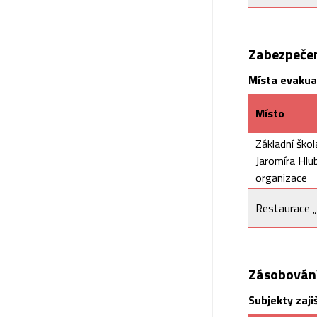
Zabezpečen
Místa evakua
Místo
Základní ško
Jaromíra Hlu
organizace
Restaurace „
Zásobován
Subjekty zaji