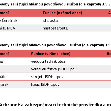
soby zajišťující hlásnou povodňovou službu (dle kapitoly 3.5.3
jmení
Funkce (v rámci obce)
A
av Čerešňák
starosta
keřík, MBA
místostarosta
soby zajišťující hlídkovou povodňovou službu (dle kapitoly 3.5
jmení
Funkce (v rámci obce)
Ad
ia
vedoucí technik obce
velitel družstva JSDH Lipov
ňák
strojník JSDH Lipov
hárek
hasič JSDH Lipov
áchranné a zabezpečovací technické prostředky a m