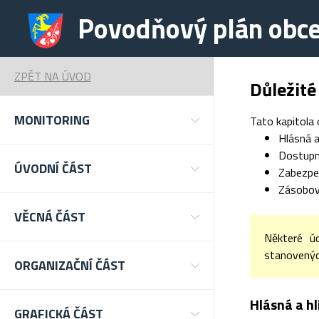
Povodňový plán obce
ZPĚT NA ÚVOD
Důležité
MONITORING
Tato kapitola 
Hlásná a
Dostupné
ÚVODNÍ ČÁST
Zabezpe
Zásobov
VĚCNÁ ČÁST
Některé ú
stanovených
ORGANIZAČNÍ ČÁST
Hlásná a h
GRAFICKÁ ČÁST