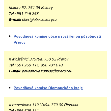
Kokory 57, 751 05 Kokory
Tel.:
581 746 253
E-mail:
obec@obeckokory.cz
Povodňová komise obce s rozšířenou působností
Přerov
K Moštěnici 375/9a, 750 02 Přerov
Tel.:
581 268 111, 950 781 018
E-mail:
povodnova.komise@prerov.eu
Povodňová komise Olomouckého kraje
Jeremenkova 1191/40a, 779 00 Olomouc
Tel.:
585 508 111