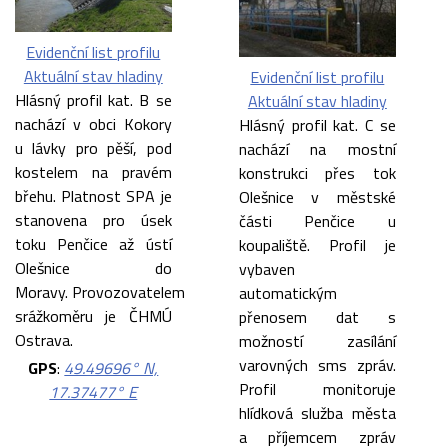
Evidenční list profilu
Aktuální stav hladiny
Evidenční list profilu
Hlásný profil kat. B se
Aktuální stav hladiny
nachází v obci Kokory
Hlásný profil kat. C se
u lávky pro pěší, pod
nachází na mostní
kostelem na pravém
konstrukci přes tok
břehu. Platnost SPA je
Olešnice v městské
stanovena pro úsek
části Penčice u
toku Penčice až ústí
koupaliště. Profil je
Olešnice do
vybaven
Moravy. Provozovatelem
automatickým
srážkoměru je ČHMÚ
přenosem dat s
Ostrava.
možností zasílání
varovných sms zpráv.
GPS
:
49.49696° N,
Profil monitoruje
17.37477° E
hlídková služba města
a příjemcem zpráv