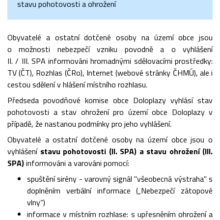
stavu pohotovosti a ohrožení
Obyvatelé a ostatní dotčené osoby na území obce jsou
o možnosti nebezpečí vzniku povodně a o vyhlášení
II. / III. SPA informováni hromadnými sdělovacími prostředky:
TV (ČT), Rozhlas (ČRo), Internet (webové stránky ČHMÚ), ale i
cestou sdělení v hlášení místního rozhlasu.
Předseda povodňové komise obce Doloplazy vyhlásí stav
pohotovosti a stav ohrožení pro území obce Doloplazy v
případě, že nastanou podmínky pro jeho vyhlášení.
Obyvatelé a ostatní dotčené osoby na území obce jsou o
vyhlášení
stavu pohotovosti (II. SPA) a stavu ohrožení (III.
SPA)
informováni a varováni pomocí:
spuštění sirény - varovný signál "všeobecná výstraha" s
doplněním verbální informace („Nebezpečí zátopové
vlny“)
informace v místním rozhlase: s upřesněním ohrožení a