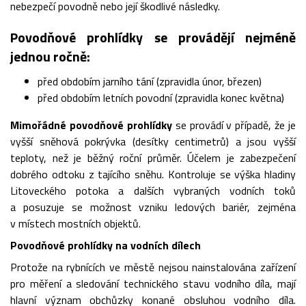
nebezpečí povodně nebo její škodlivé následky.
Povodňové prohlídky se provádějí nejméně
jednou ročně:
před obdobím jarního tání (zpravidla únor, březen)
před obdobím letních povodní (zpravidla konec května)
Mimořádné povodňové prohlídky
se provádí v případě, že je
vyšší sněhová pokrývka (desítky centimetrů) a jsou vyšší
teploty, než je běžný roční průměr. Účelem je zabezpečení
dobrého odtoku z tajícího sněhu. Kontroluje se výška hladiny
Litoveckého potoka a dalších vybraných vodních toků
a posuzuje se možnost vzniku ledových bariér, zejména
v místech mostních objektů.
Povodňové prohlídky na vodních dílech
Protože na rybnících ve městě nejsou nainstalována zařízení
pro měření a sledování technického stavu vodního díla, mají
hlavní význam obchůzky konané obsluhou vodního díla.