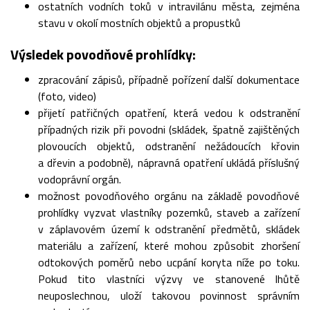
ostatních vodních toků v intravilánu města, zejména
stavu v okolí mostních objektů a propustků
Výsledek povodňové prohlídky:
zpracování zápisů, případně pořízení další dokumentace
(foto, video)
přijetí patřičných opatření, která vedou k odstranění
případných rizik při povodni (skládek, špatně zajištěných
plovoucích objektů, odstranění nežádoucích křovin
a dřevin a podobně), nápravná opatření ukládá příslušný
vodoprávní orgán.
možnost povodňového orgánu na základě povodňové
prohlídky vyzvat vlastníky pozemků, staveb a zařízení
v záplavovém území k odstranění předmětů, skládek
materiálu a zařízení, které mohou způsobit zhoršení
odtokových poměrů nebo ucpání koryta níže po toku.
Pokud tito vlastníci výzvy ve stanovené lhůtě
neuposlechnou, uloží takovou povinnost správním