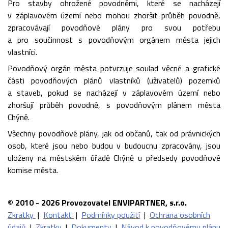
Pro stavby ohrožené povodněmi, které se nacházejí
v záplavovém území nebo mohou zhoršit průběh povodně,
zpracovávají povodňové plány pro svou potřebu
a pro součinnost s povodňovým orgánem města jejich
vlastníci.
Povodňový orgán města potvrzuje soulad věcné a grafické
části povodňových plánů vlastníků (uživatelů) pozemků
a staveb, pokud se nacházejí v záplavovém území nebo
zhoršují průběh povodně, s povodňovým plánem města
Chýně.
Všechny povodňové plány, jak od občanů, tak od právnických
osob, které jsou nebo budou v budoucnu zpracovány, jsou
uloženy na městském úřadě Chýně u předsedy povodňové
komise města.
© 2010 - 2026 Provozovatel ENVIPARTNER, s.r.o.
Zkratky
|
Kontakt
|
Podmínky použití
|
Ochrana osobních
údajů
|
Zkratky
|
Dokumenty
|
Návod k povodňovému plánu