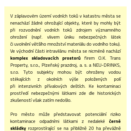
V záplavovém území vodních toků v katastru města se
nenachází žádné ohrožující objekty, které by mohly být
při rozvodnění vodních toků zdrojem významného
ohrožení (např. vlivem úniku nebezpečných látek
či uvolnění většího množství materiálu do vodního toku).
Ve východní části intravilánu města se nicméně nachází
komplex skladovacích prostorů
firem O.K. Trans
Property, s.r.o., Plzeňský prazdroj, a. s. a NEU-DRINKS,
s.r.o. Tyto subjekty mohou být ohroženy vodou
stékajících z okolních výše položených polí
při intenzivních přívalových deštích. Ke kontaminaci
prostředí nebezpečnými látkami zde dle historických
zkušeností však zatím nedošlo.
Pro město může představovat potenciální riziko
kontaminace odpadními látkami z nedaleké
černé
skládky
rozprostírající se na přibližně 20 ha převážně