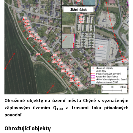
Ohrožené objekty na území města Chýně s vyznačeným
záplavovým územím Q
a trasami toku přívalových
100
povodní
Ohrožující objekty