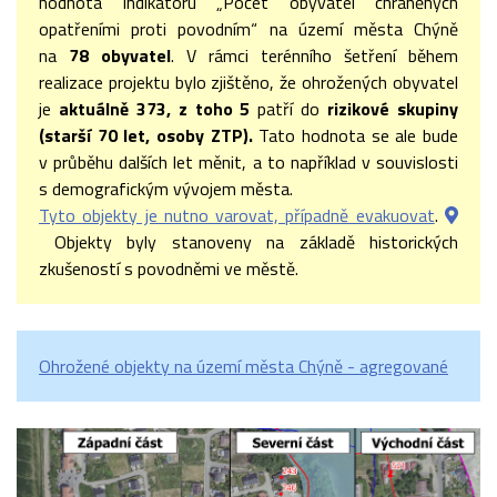
hodnota indikátoru „Počet obyvatel chráněných
opatřeními proti povodním“ na území města Chýně
na
78 obyvatel
. V rámci terénního šetření během
realizace projektu bylo zjištěno, že ohrožených obyvatel
je
aktuálně 373, z toho 5
patří do
rizikové skupiny
(starší 70 let, osoby ZTP).
Tato hodnota se ale bude
v průběhu dalších let měnit, a to například v souvislosti
s demografickým vývojem města.
Tyto objekty je nutno varovat, případně evakuovat
.
Objekty byly stanoveny na základě historických
zkušeností s povodněmi ve městě.
Ohrožené objekty na území města Chýně - agregované