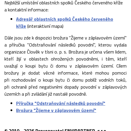
Nejbližší umístění oblastních spolků Českého červeného kříže
a kontaktní informace:
Adresář oblastních spolků Českého červeného
kříže
(interaktivní mapa)
Dále jsou zde k dispozici brožura "Žijeme v záplavovém území"
a příručka "Odstraňování následků povodní", kterou vydala
organizace Člověk v tísni o. p. s. Brožura je určena všem lidem,
kteří žijí v oblastech ohrožených povodněmi, i těm, kteří
uvažují o koupi bytu či domu v záplavovém území. Cílem
brožury je dodat věcné informace, které mohou pomoci
při rozhodování o koupi bytu či domu poblíž vodních toků,
při ochraně před negativními dopady povodní v záplavových
územích a při zvládání již nastalé povodně.
Příručka "Odstraňování následků povodní"
Brožura "Žijeme v záplavovém území"
© 2010 - 2026 Provozovatel ENVIPARTNER, s.r.o.