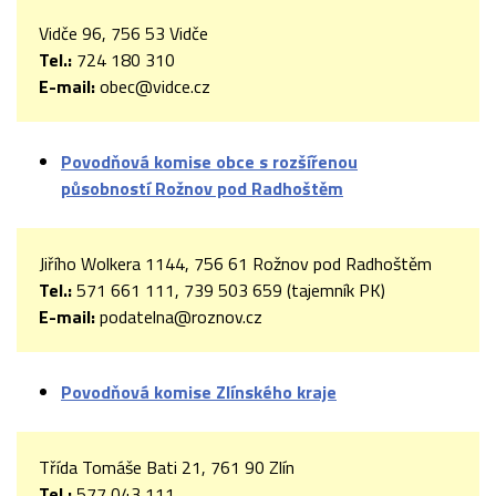
Vidče 96, 756 53 Vidče
Tel.:
724 180 310
E-mail:
obec@vidce.cz
Povodňová komise obce s rozšířenou
působností Rožnov pod Radhoštěm
Jiřího Wolkera 1144, 756 61 Rožnov pod Radhoštěm
Tel.:
571 661 111, 739 503 659 (tajemník PK)
E-mail:
podatelna@roznov.cz
Povodňová komise Zlínského kraje
Třída Tomáše Bati 21, 761 90 Zlín
Tel.:
577 043 111