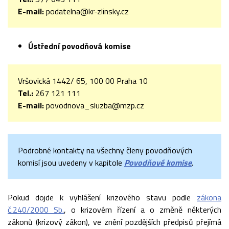
E-mail:
podatelna@kr-zlinsky.cz
Ústřední povodňová komise
Vršovická 1442/ 65, 100 00 Praha 10
Tel.:
267 121 111
E-mail:
povodnova_sluzba@mzp.cz
Podrobné kontakty na všechny členy povodňových
komisí jsou uvedeny v kapitole
Povodňové komise
.
Pokud dojde k vyhlášení krizového stavu podle
zákona
č.240/2000 Sb.
, o krizovém řízení a o změně některých
zákonů (krizový zákon), ve znění pozdějších předpisů přejímá