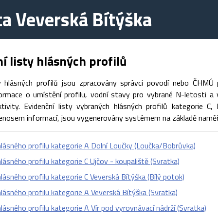
a Veverská Bítýška
í listy hlásných profilů
ty hlásných profilů jsou zpracovány správci povodí nebo ČHMÚ 
ormace o umístění profilu, vodní stavy pro vybrané N-letosti a v
ivity. Evidenční listy vybraných hlásných profilů kategorie C
enosem informací, jsou vygenerovány systémem na základě naměř
 hlásného profilu kategorie A Dolní Loučky (Loučka/Bobrůvka)
 hlásného profilu kategorie C Ujčov - koupaliště (Svratka)
 hlásného profilu kategorie C Veverská Bítýška (Bílý potok)
 hlásného profilu kategorie A Veverská Bítýška (Svratka)
 hlásného profilu kategorie A Vír pod vyrovnávací nádrží (Svratka)