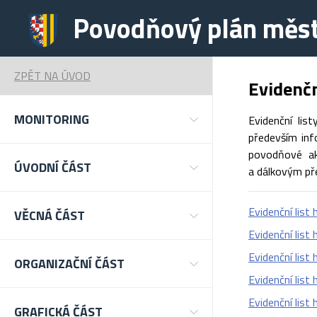
Povodňový plán měst
ZPĚT NA ÚVOD
Evidenčn
MONITORING
Evidenční lis
především inf
povodňové akt
ÚVODNÍ ČÁST
a dálkovým př
Evidenční list
VĚCNÁ ČÁST
Evidenční list
Evidenční list
ORGANIZAČNÍ ČÁST
Evidenční list
Evidenční list
GRAFICKÁ ČÁST