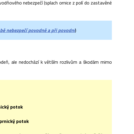
odňového nebezpečí (splach ornice z polí do zastavěné
bě nebezpečí povodně a při povodni
)
odeň, ale nedochází k větším rozlivům a škodám mimo
nický potok
jprnický potok