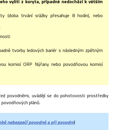
jeho vylití z koryta, případně nedochází k větším
zity (doba trvání srážky přesahuje 8 hodin), nebo
čnosti
ípadně tvorby ledových bariér s následným zpětným
ovou komisí ORP Nýřany nebo povodňovou komisí
 před povodněmi, uvádějí se do pohotovosti prostředky
e povodňových plánů.
bě nebezpečí povodně a při povodni
)