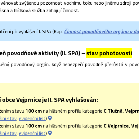
 věnovat zvýšenou pozornost vodnímu toku nebo jinému zdroji pov
ásná a hlídková služba zahajují činnost.
ření při vyhlášení I. SPA (Kap.
Činnost povodňového orgánu v do
ň povodňové aktivity (II. SPA) –
stav pohotovosti
slušný povodňový orgán, když nebezpečí povodně přerůstá v pov
obce Vejprnice je II. SPA vyhlašován:
žením stavu
100 cm
na hlásném profilu kategorie
C Tlučná, Vejpr
ální stav
,
evidenční list
)
žením stavu
100 cm
na hlásném profilu kategorie
C Vejprnice, Ve
ální stav
,
evidenční list
)