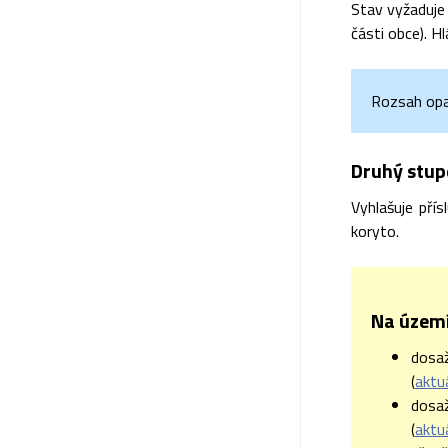
Stav vyžaduje
části obce). Hl
Rozsah opat
Druhý stupe
Vyhlašuje pří
koryto.
Na území 
dosa
(
aktu
dosa
(
aktu