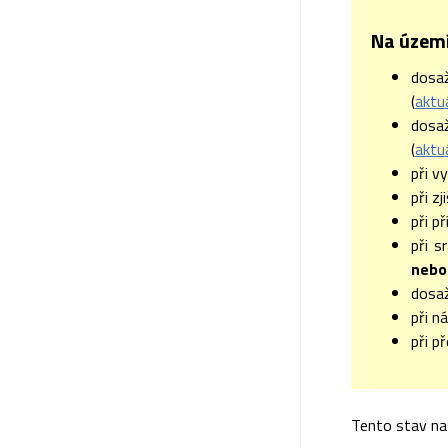
Na území
dosa
(
aktu
dosa
(
aktu
při v
při z
při p
při s
nebo 
dosaž
při n
při p
Tento stav na