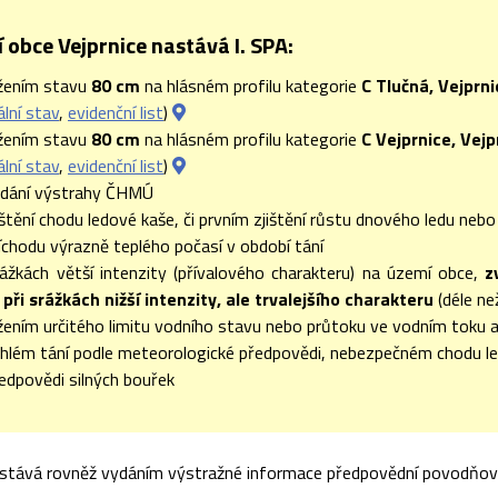
 obce Vejprnice nastává I. SPA:
žením stavu
80 cm
na hlásném profilu kategorie
C Tlučná, Vejprn
ální stav
,
evidenční list
)
žením stavu
80 cm
na hlásném profilu kategorie
C Vejprnice, Vej
ální stav
,
evidenční list
)
ydání výstrahy ČHMÚ
jištění chodu ledové kaše, či prvním zjištění růstu dnového ledu neb
říchodu výrazně teplého počasí v období tání
rážkách větší intenzity (přívalového charakteru) na území obce,
z
při srážkách nižší intenzity, ale trvalejšího charakteru
(déle ne
ením určitého limitu vodního stavu nebo průtoku ve vodním toku a 
áhlém tání podle meteorologické předpovědi, nebezpečném chodu le
ředpovědi silných bouřek
stává rovněž vydáním výstražné informace předpovědní povodňové