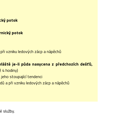
ický potok
prnický potok
o při vzniku ledových zácp a nápěchů
vláště je-li půda nasycena z předchozích dešťů,
ž 4 hodiny)
jeho stoupající tendenci
dů a při vzniku ledových zácp a nápěchů
 služby.