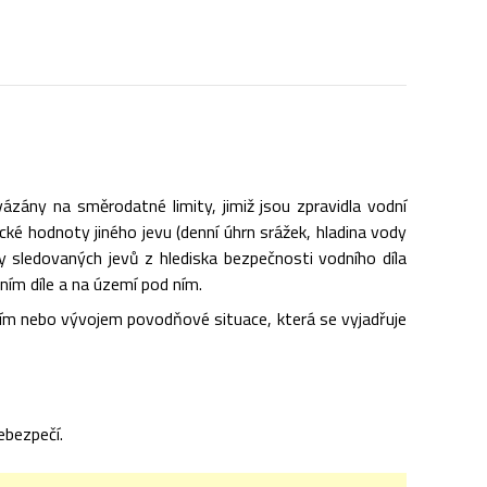
zány na směrodatné limity, jimiž jsou zpravidla vodní
cké hodnoty jiného jevu (denní úhrn srážek, hladina vody
y sledovaných jevů z hlediska bezpečnosti vodního díla
ním díle a na území pod ním.
čím nebo vývojem povodňové situace, která se vyjadřuje
ebezpečí.