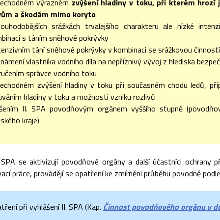
přechodném výrazném
zvýšení hladiny v toku, při kterém hrozí 
ivům a škodám mimo koryto
louhodobějších srážkách trvalejšího charakteru ale nízké inten
binaci s táním sněhové pokrývky
ntenzivním tání sněhové pokrývky v kombinaci se srážkovou činností
známení vlastníka vodního díla na nepříznivý vývoj z hlediska bezpe
učením správce vodního toku
řechodném zvýšení hladiny v toku při současném chodu ledů, př
váním hladiny v toku a možnosti vzniku rozlivů
ášením II. SPA povodňovým orgánem vyššího stupně (povodň
ského kraje)
. SPA se aktivizují povodňové orgány a další účastníci ochrany
ací práce, provádějí se opatření ke zmírnění průběhu povodně podl
ření při vyhlášení II. SPA (Kap.
Činnost povodňového orgánu v do