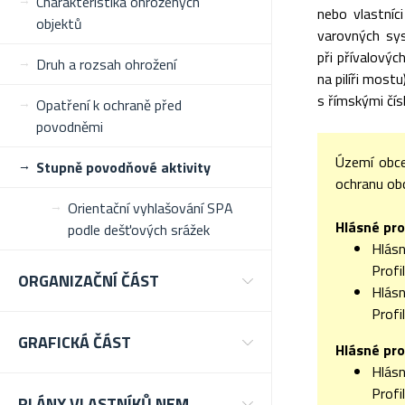
Charakteristika ohrožených
nebo vlastníc
objektů
varovných sys
při přívalový
Druh a rozsah ohrožení
na pilíři most
s římskými čísl
Opatření k ochraně před
povodněmi
Území obce
Stupně povodňové aktivity
ochranu obce
Orientační vyhlašování SPA
Hlásné pro
podle dešťových srážek
Hlásn
Profi
ORGANIZAČNÍ ČÁST
Hlásn
Profi
GRAFICKÁ ČÁST
Hlásné pro
Hlásn
Profi
PLÁNY VLASTNÍKŮ NEM.