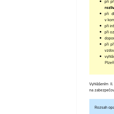
při 
rozl
při d
v kom
při i
při o
dopor
při p
vzdou
vyhl
Plzeň
Vyhlášením II
na zabezpečov
Rozsah opat