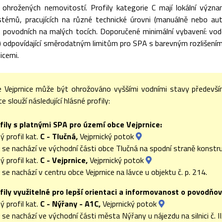
i ohrožených nemovitostí. Profily kategorie C mají lokální význa
témů, pracujících na různé technické úrovni (manuálně nebo au
ch povodních na malých tocích. Doporučené minimální vybavení: vo
u) odpovídající směrodatným limitům pro SPA s barevným rozlišením (I
icemi.
 Vejprnice může být ohrožováno vyššími vodními stavy předevš
 slouží následující hlásné profily:
fily s platnými SPA pro území obce Vejprnice:
ý profil kat.
C - Tlučná,
Vejprnický potok
l se nachází ve východní části obce Tlučná na spodní straně konstr
ý profil kat.
C - Vejprnice,
Vejprnický potok
l se nachází v centru obce Vejprnice na lávce u objektu č. p. 214.
fily využitelné pro lepší orientaci a informovanost o povodňov
ý profil kat.
C - Nýřany - A1C,
Vejprnický potok
l se nachází ve východní části města Nýřany u nájezdu na silnici č.