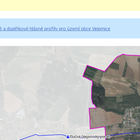
a doplňkové hlásné profily pro území obce Vejprnice