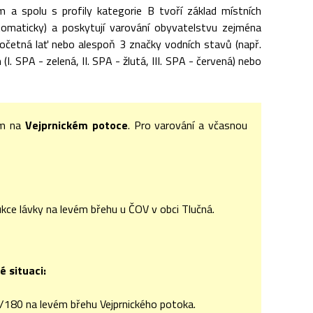
m a spolu s profily kategorie B tvoří základ místních
tomaticky) a poskytují varování obyvatelstvu zejména
dočetná lať nebo alespoň 3 značky vodních stavů (např.
. SPA - zelená, II. SPA - žlutá, III. SPA - červená) nebo
ím na
Vejprnickém potoce
. Pro varování a včasnou
ukce lávky na levém břehu u ČOV v obci Tlučná.
é situaci:
 II/180 na levém břehu Vejprnického potoka.