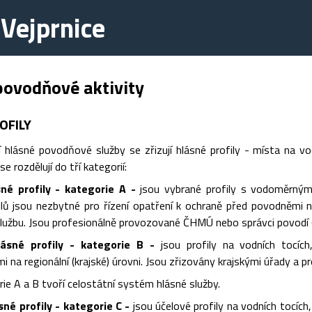
Vejprnice
povodňové aktivity
OFILY
 hlásné povodňové služby se zřizují hlásné profily - místa na vo
se rozdělují do tří kategorií:
sné profily - kategorie A -
jsou vybrané profily s vodoměrným
ilů jsou nezbytné pro řízení opatření k ochraně před povodněmi n
užbu. Jsou profesionálně provozované ČHMÚ nebo správci povodí (P
ásné profily - kategorie B -
jsou profily na vodních tocích
 na regionální (krajské) úrovni. Jsou zřizovány krajskými úřady a 
rie A a B tvoří celostátní systém hlásné služby.
é profily - kategorie C -
jsou účelové profily na vodních tocíc