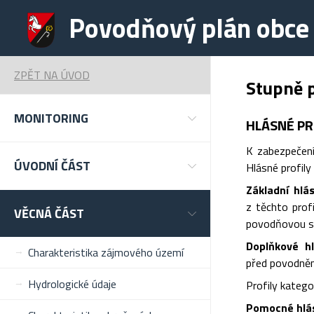
Povodňový plán obce 
ZPĚT NA ÚVOD
Stupně 
MONITORING
HLÁSNÉ PR
K zabezpečení
ÚVODNÍ ČÁST
Hlásné profily 
Základní hlá
z těchto prof
VĚCNÁ ČÁST
povodňovou sl
Doplňkové hl
Charakteristika zájmového území
před povodněmi
Hydrologické údaje
Profily katego
Pomocné hlásn