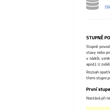
Hlá
STUPNĚ PO
Stupně povodň
stavy nebo prů
v nádrži, vzn
apod.). U zvlá
Rozsah opatře
třemi stupni p
První stupe
Nastává při ne