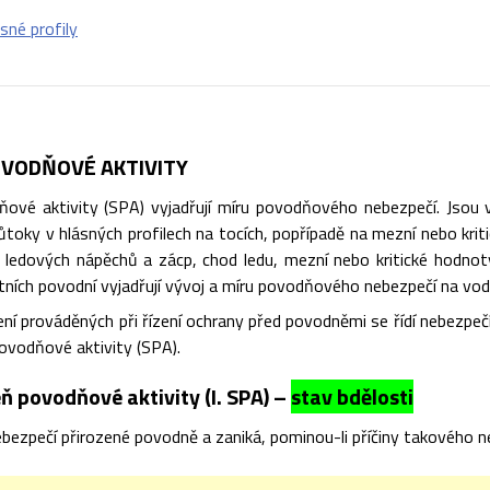
sné profily
VODŇOVÉ AKTIVITY
ové aktivity (SPA) vyjadřují míru povodňového nebezpečí. Jsou vá
toky v hlásných profilech na tocích, popřípadě na mezní nebo kriti
ik ledových nápěchů a zácp, chod ledu, mezní nebo kritické hodnot
štních povodní vyjadřují vývoj a míru povodňového nebezpečí na vod
ní prováděných při řízení ochrany před povodněmi se řídí nebezpe
ovodňové aktivity (SPA).
ň povodňové aktivity (I. SPA) –
stav bdělosti
bezpečí přirozené povodně a zaniká, pominou-li příčiny takového n