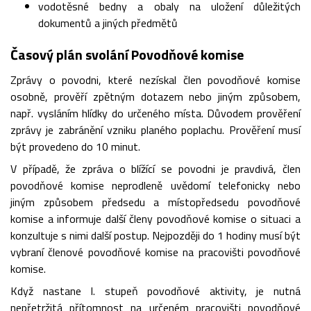
vodotěsné bedny a obaly na uložení důležitých
dokumentů a jiných předmětů
Časový plán svolání Povodňové komise
Zprávy o povodni, které nezískal člen povodňové komise
osobně, prověří zpětným dotazem nebo jiným způsobem,
např. vysláním hlídky do určeného místa. Důvodem prověření
zprávy je zabránění vzniku planého poplachu. Prověření musí
být provedeno do 10 minut.
V případě, že zpráva o blížící se povodni je pravdivá, člen
povodňové komise neprodleně uvědomí telefonicky nebo
jiným způsobem předsedu a místopředsedu povodňové
komise a informuje další členy povodňové komise o situaci a
konzultuje s nimi další postup. Nejpozději do 1 hodiny musí být
vybraní členové povodňové komise na pracovišti povodňové
komise.
Když nastane I. stupeň povodňové aktivity, je nutná
nepřetržitá přítomnost na určeném pracovišti povodňové