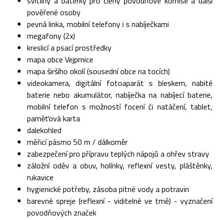
svítilny a baterky pro členy povodňové komise a další
pověřené osoby
pevná linka, mobilní telefony i s nabíječkami
megafony (2x)
kreslicí a psací prostředky
mapa obce Vejprnice
mapa širšího okolí (sousední obce na tocích)
videokamera, digitální fotoaparát s bleskem, nabité
baterie nebo akumulátor, nabíječka na nabíjecí baterie,
mobilní telefon s možností focení či natáčení, tablet,
paměťová karta
dalekohled
měřicí pásmo 50 m / dálkoměr
zabezpečení pro přípravu teplých nápojů a ohřev stravy
záložní oděv a obuv, holínky, reflexní vesty, pláštěnky,
rukavice
hygienické potřeby, zásoba pitné vody a potravin
barevné spreje (reflexní - viditelné ve tmě) - vyznačení
povodňových značek