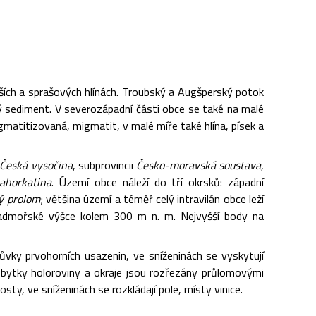
ších a sprašových hlínách. Troubský a Augšperský potok
itý sediment. V severozápadní části obce se také na malé
gmatitizovaná, migmatit, v malé míře také hlína, písek a
Česká vysočina
, subprovincii
Česko-moravská soustava
,
ahorkatina
. Území obce náleží do tří okrsků: západní
ý prolom
; většina území a téměř celý intravilán obce leží
admořské výšce kolem 300 m n. m. Nejvyšší body na
vky prvohorních usazenin, ve sníženinách se vyskytují
zbytky holoroviny a okraje jsou rozřezány průlomovými
ty, ve sníženinách se rozkládají pole, místy vinice.