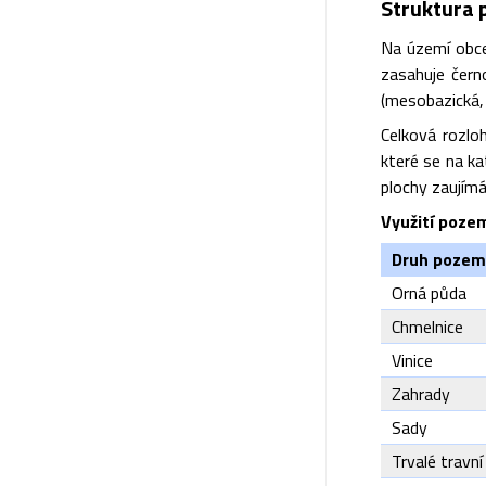
Struktura 
Na území obce
zasahuje čern
(mesobazická, 
Celková rozlo
které se na ka
plochy zaujímá
Využití pozem
Druh pozem
Orná půda
Chmelnice
Vinice
Zahrady
Sady
Trvalé travn