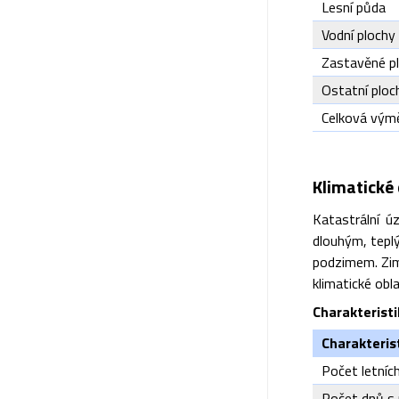
Lesní půda
Vodní plochy
Zastavěné p
Ostatní ploc
Celková výmě
Klimatické 
Katastrální ú
dlouhým, tepl
podzimem. Zima
klimatické obla
Charakterist
Charakteris
Počet letníc
Počet dnů s 