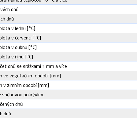
vých dnů
ých dnů
lota v lednu [°C]
lota v červenci [°C]
lota v dubnu [°C]
lota v říjnu [°C]
čet dnů se srážkami 1 mm a více
rn ve vegetačním období [mm]
rn v zimním období [mm]
e sněhovou pokrývkou
čených dnů
ch dnů