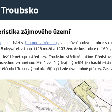
 Troubsko
eristika zájmového území
o
se nachází v
Jihomoravském kraji
, ve správním obvodu obce s r
8 obyvatel, z toho 1125 mužů a 1203 žen. Velikost obce činí 601,
 leží téměř uprostřed tzv. Troubsko-střelické kotliny. Předsta
ravskou vrchovinou. Mírně zvlněný krajinný reliéf je charakteris
otéká obcí Troubský potok, přijímající zde dva drobné přítoky. Z