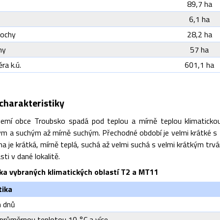
89,7 ha
6,1 ha
lochy
28,2 ha
hy
57 ha
ra k.ú.
601,1 ha
charakteristiky
zemí obce Troubsko spadá pod teplou a mírně teplou klimaticko
ým a suchým až mírně suchým. Přechodné období je velmi krátké s 
 je krátká, mírně teplá, suchá až velmi suchá s velmi krátkým trvá
sti v dané lokalitě.
ika vybraných klimatických oblastí T2 a MT11
tika
h dnů
průměrnou teplotou 10 °C a více