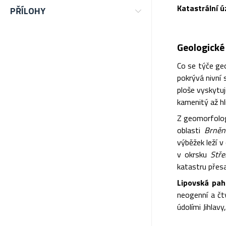
Katastrální 
PŘÍLOHY
Geologické
Co se týče ge
pokrývá nivní 
ploše vyskytuj
kamenitý až h
Z geomorfolog
oblasti
Brněn
výběžek leží v
v okrsku
Stře
katastru přes
Lipovská pah
neogenní a čt
údolími Jihlav