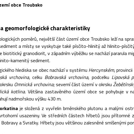
území obce Troubsko
 a geomorfologické charakteristiky
ologických poměrů, největší část území obce Troubsko leží na spra
sediment a místy se vyskytuje také písčito-hlinitý až hlinito-písč
e biotitický granodiorit, v západním výběžku se nachází pararula mi
linito-kamenitý sediment.
ického hlediska se obec nachází v systému
Hercynském
, provincii
ská vrchovina
, celku
Bobravská vrchovina
, podcelku
Lipovská p
 okrsku
Omnická vrchovina;
severní část území v okrsku
Žebětínsk
lická kotlina.
Většina zastavěného území obce se pohybuje v n
ahují nadmořskou výšku 430 m.
orkatina
je složená z vyvřelin brněnského plutonu a malými ostrů
vrtohorní usazeniny. Ve středních částech hřbetů jsou přítomné 
y, Bobravy a Svratky. Hřbety jsou většinou zalesněné smíšenými poros