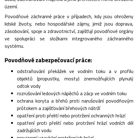
území.
Povodňové záchranné práce v případech, kdy jsou ohroženy
lidské životy, nebo hospodářské zájmy, jimiž jsou doprava,
zásobování, spoje a zdravotnictví, zajišťují povodňové orgány
ve spolupráci se složkami integrovaného záchranného
systému.
Povodňové zabezpečovací práce:
odstraňování překážek ve vodním toku a v profilu
objektů (propustky, mosty) znemožňujících plynulý
odtok vody
rozrušování ledových nápěchů a zácp ve vodním toku
ochrana koryta a břehů proti narušování povodňovým
průtokem a zajišťování břehových nátrží
opatření proti přelití nebo protržení ochranných hrází
opatření proti přelití nebo protržení hrází vodních děl
zadržujících vodu
provizorní uzavírání protržených hrází