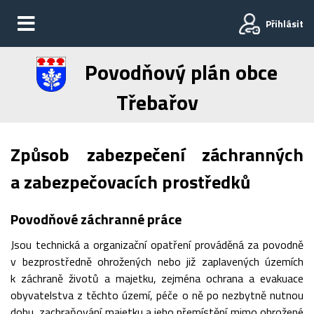
Přihlásit
Povodňový plán obce
Třebařov
Způsob zabezpečení záchranných
a zabezpečovacích prostředků
Povodňové záchranné práce
Jsou technická a organizační opatření prováděná za povodně
v bezprostředně ohrožených nebo již zaplavených územích
k záchraně životů a majetku, zejména ochrana a evakuace
obyvatelstva z těchto území, péče o ně po nezbytně nutnou
dobu, zachraňování majetku a jeho přemístění mimo ohrožené