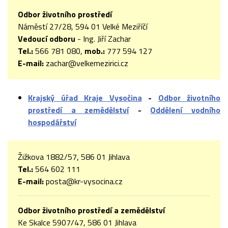
Odbor životního prostředí
Náměstí 27/28, 594 01 Velké Meziříčí
Vedoucí odboru
- Ing. Jiří Zachar
Tel.:
566 781 080,
mob.:
777 594 127
E-mail:
zachar@velkemezirici.cz
Krajský úřad Kraje Vysočina
-
Odbor životního
prostředí a zemědělství
-
Oddělení vodního
hospodářství
Žižkova 1882/57, 586 01 Jihlava
Tel.:
564 602 111
E-mail:
posta@kr-vysocina.cz
Odbor životního prostředí a zemědělství
Ke Skalce 5907/47, 586 01 Jihlava