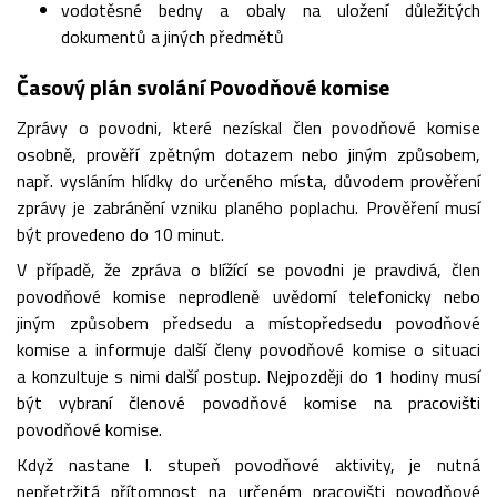
vodotěsné bedny a obaly na uložení důležitých
dokumentů a jiných předmětů
Časový plán svolání Povodňové komise
Zprávy o povodni, které nezískal člen povodňové komise
osobně, prověří zpětným dotazem nebo jiným způsobem,
např. vysláním hlídky do určeného místa, důvodem prověření
zprávy je zabránění vzniku planého poplachu. Prověření musí
být provedeno do 10 minut.
V případě, že zpráva o blížící se povodni je pravdivá, člen
povodňové komise neprodleně uvědomí telefonicky nebo
jiným způsobem předsedu a místopředsedu povodňové
komise a informuje další členy povodňové komise o situaci
a konzultuje s nimi další postup. Nejpozději do 1 hodiny musí
být vybraní členové povodňové komise na pracovišti
povodňové komise.
Když nastane I. stupeň povodňové aktivity, je nutná
nepřetržitá přítomnost na určeném pracovišti povodňové