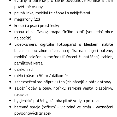
svítilny a baterky pro členy povodňové komise a další
pověřené osoby
pevná linka, mobilní telefony i s nabíječkami
megafony (2x)
kreslicí a psací prostředky
mapa obce Tasov, mapa širšího okolí (sousední obce
na tocích)
videokamera, digitální fotoaparát s bleskem, nabité
baterie nebo akumulátor, nabíječka na nabíjecí baterie,
mobilní telefon s možností focení či natáčení, tablet,
paměťová karta
dalekohled
měřicí pásmo 50 m / dálkoměr
zabezpečení pro přípravu teplých nápojů a ohřev stravy
záložní oděv a obuv, holínky, reflexní vesty, pláštěnky,
rukavice
hygienické potřeby, zásoba pitné vody a potravin
barevné spreje (reflexní - viditelné ve tmě) - vyznačení
povodňových značek