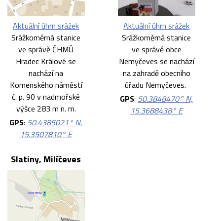
Aktuální úhrn srážek
Aktuální úhrn srážek
Srážkoměrná stanice
Srážkoměrná stanice
ve správě ČHMÚ
ve správě obce
Hradec Králové se
Nemyčeves se nachází
nachází na
na zahradě obecního
Komenského náměstí
úřadu Nemyčeves.
č. p. 90 v nadmořské
GPS
:
50.3848470° N,
výšce 283 m n. m.
15.3688438° E
GPS
:
50.4385021° N,
15.3507810° E
Slatiny, Milíčeves