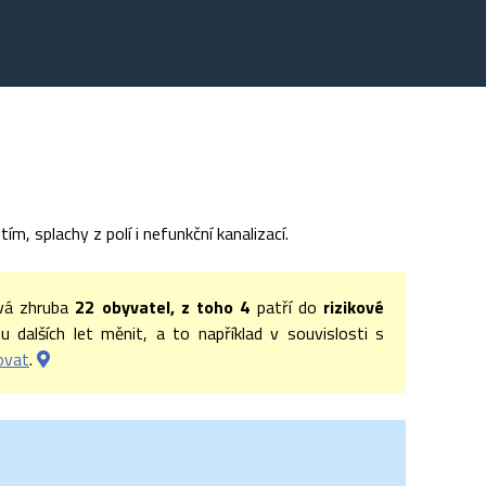
, splachy z polí i nefunkční kanalizací.
ývá zhruba
22 obyvatel, z toho 4
patří do
rizikové
dalších let měnit, a to například v souvislosti s
ovat
.