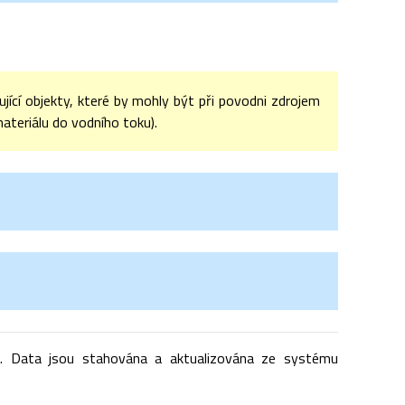
ící objekty, které by mohly být při povodni zdrojem
ateriálu do vodního toku).
. Data jsou stahována a aktualizována ze systému