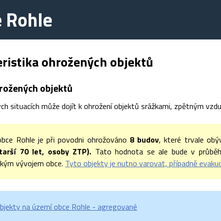
 Rohle
ristika ohrožených objektů
rožených objektů
h situacích může dojít k ohrožení objektů srážkami, zpětným vzdutím
bce Rohle je při povodni ohrožováno
8
budov
, které trvale ob
tarší 70 let, osoby ZTP).
Tato hodnota se ale bude v průběhu 
ckým vývojem obce.
Tyto objekty je nutno varovat, případně evaku
bjekty na území obce Rohle - agregované