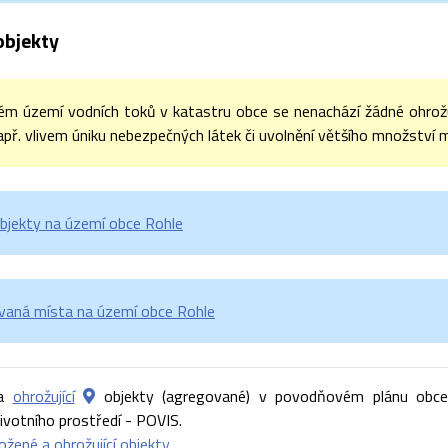
objekty
ém území vodních toků v katastru obce se nenachází žádné ohrožuj
apř. vlivem úniku nebezpečných látek či uvolnění většího množství m
objekty na území obce Rohle
aná místa na území obce Rohle
a
ohrožující
objekty (agregované) v povodňovém plánu obce
ivotního prostředí - POVIS.
ožené a ohrožující objekty