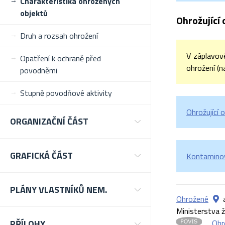
Charakteristika ohrožených
objektů
Ohrožující 
Druh a rozsah ohrožení
V záplavov
Opatření k ochraně před
ohrožení (n
povodněmi
Stupně povodňové aktivity
Ohrožující 
ORGANIZAČNÍ ČÁST
GRAFICKÁ ČÁST
Kontaminov
PLÁNY VLASTNÍKŮ NEM.
Ohrožené
Ministerstva ž
PŘÍLOHY
Ohr