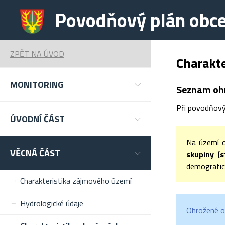
Povodňový plán obce
ZPĚT NA ÚVOD
Charakte
MONITORING
Seznam oh
Při povodňovýc
ÚVODNÍ ČÁST
Na území o
VĚCNÁ ČÁST
skupiny (s
demografi
Charakteristika zájmového území
Hydrologické údaje
Ohrožené o