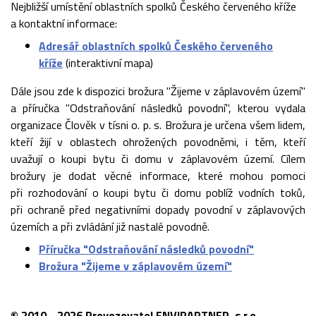
Nejbližší umístění oblastních spolků Českého červeného kříže
a kontaktní informace:
Adresář oblastních spolků Českého červeného
kříže
(interaktivní mapa)
Dále jsou zde k dispozici brožura "Žijeme v záplavovém území"
a příručka "Odstraňování následků povodní", kterou vydala
organizace Člověk v tísni o. p. s. Brožura je určena všem lidem,
kteří žijí v oblastech ohrožených povodněmi, i těm, kteří
uvažují o koupi bytu či domu v záplavovém území. Cílem
brožury je dodat věcné informace, které mohou pomoci
při rozhodování o koupi bytu či domu poblíž vodních toků,
při ochraně před negativními dopady povodní v záplavových
územích a při zvládání již nastalé povodně.
Příručka "Odstraňování následků povodní"
Brožura "Žijeme v záplavovém území"
© 2010 - 2026 Provozovatel ENVIPARTNER, s.r.o.