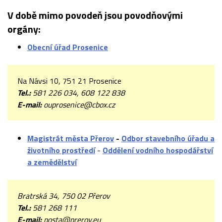
V době mimo povodeň jsou povodňovými
orgány:
Obecní úřad Prosenice
Na Návsi 10, 751 21 Prosenice
Tel.:
581 226 034, 608 122 838
E-mail:
ouprosenice@cbox.cz
Magistrát města Přerov
-
Odbor stavebního úřadu a
životního prostředí
-
Oddělení vodního hospodářství
a zemědělství
Bratrská 34, 750 02 Přerov
Tel.:
581 268 111
E-mail:
posta@prerov.eu