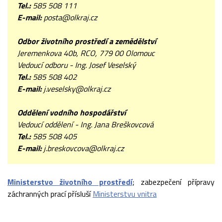
Tel.:
585 508 111
E-mail:
posta@olkraj.cz
Odbor
životního prostředí a zemědělství
Jeremenkova 40b, RCO, 779 00 Olomouc
Vedoucí odboru - Ing. Josef Veselský
Tel.:
585 508 402
E-mail:
j.veselsky@olkraj.cz
Oddělení vodního hospodářství
Vedoucí oddělení - Ing. Jana Breškovcová
Tel.:
585 508 405
E-mail:
j.breskovcova@olkraj.cz
Ministerstvo životního prostředí
; zabezpečení přípravy
záchranných prací přísluší
Ministerstvu vnitra