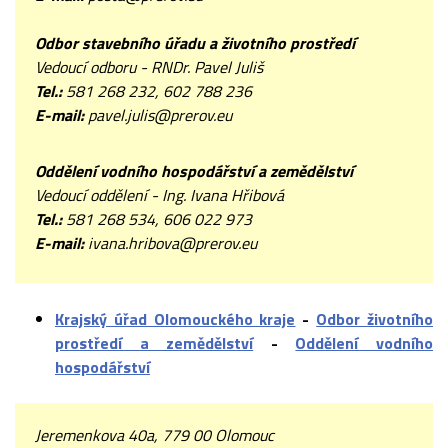
Odbor stavebního úřadu a životního prostředí
Vedoucí odboru - RNDr. Pavel Juliš
Tel.:
581 268 232, 602 788 236
E-mail:
pavel.julis@prerov.eu
Oddělení vodního hospodářství a zemědělství
Vedoucí oddělení - Ing. Ivana Hřibová
Tel.:
581 268 534, 606 022 973
E-mail:
ivana.hribova@prerov.eu
Krajský úřad Olomouckého kraje
-
Odbor životního
prostředí a zemědělství
-
Oddělení vodního
hospodářství
Jeremenkova 40a, 779 00 Olomouc