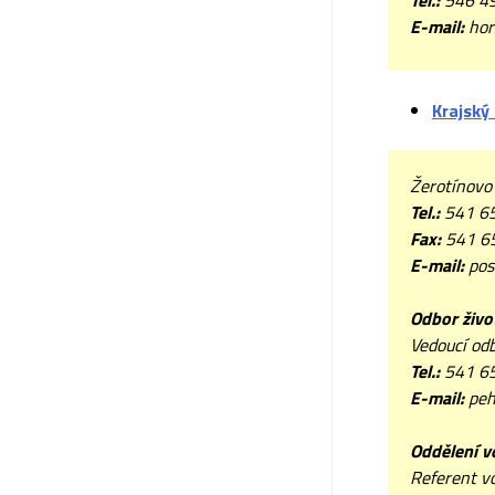
Tel.:
546 4
E-mail:
hor
Krajský
Žerotínovo
Tel.:
541 6
Fax:
541 6
E-mail:
pos
Odbor živo
Vedoucí odb
Tel.:
541 6
E-mail:
peh
Oddělení v
Referent v