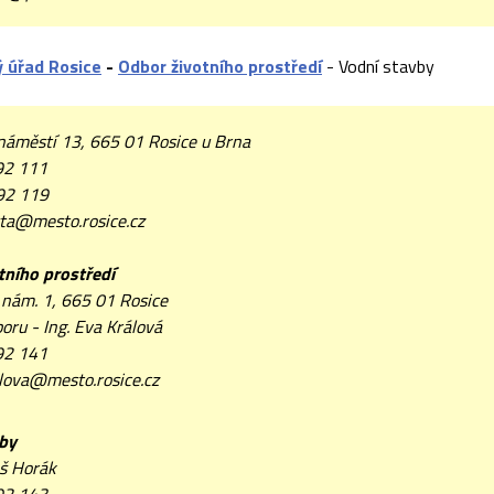
 úřad Rosice
-
Odbor životního prostředí
- Vodní stavby
náměstí 13, 665 01 Rosice u Brna
92 111
92 119
ta@mesto.rosice.cz
tního prostředí
 nám. 1, 665 01 Rosice
oru - Ing. Eva Králová
92 141
lova@mesto.rosice.cz
by
oš Horák