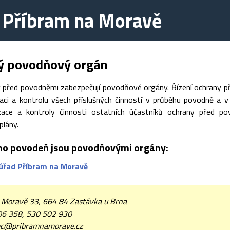
 Příbram na Moravě
ný povodňový orgán
y před povodněmi zabezpečují povodňové orgány. Řízení ochrany p
izaci a kontrolu všech příslušných činností v průběhu povodně a 
izace a kontroly činnosti ostatních účastníků ochrany před p
lány.
o povodeň jsou povodňovými orgány:
úřad Příbram na Moravě
 Moravě 33, 664 84 Zastávka u Brna
06 358, 530 502 930
c@pribramnamorave.cz