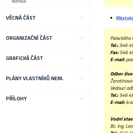
komise
VĚCNÁ ČÁST
Městský
ORGANIZAČNÍ ČÁST
Palackého 
Tel.:
546 4
Fax:
546 4
GRAFICKÁ ČÁST
E-mail:
pos
Odbor živo
PLÁNY VLASTNÍKŮ NEM.
Žerotínovo
Vedoucí odb
Tel.:
546 4
PŘÍLOHY
E-mail:
kra
Vodní stav
Bc. Ing. Le