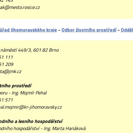
92 143
ak@mesto.rosice.cz
 úřad Jihomoravského kraje
-
Odbor životního prostředí
-
Odděl
 náměstí 449/3, 601 82 Brno
51 111
51 209
ta@jmk.cz
tního prostředí
oru - Ing. Mojmír Pehal
51 571
al.mojmir@kr-jihomoravsky.cz
odního a lesního hospodářství
odního hospodářství - Ing. Marta Hanáková