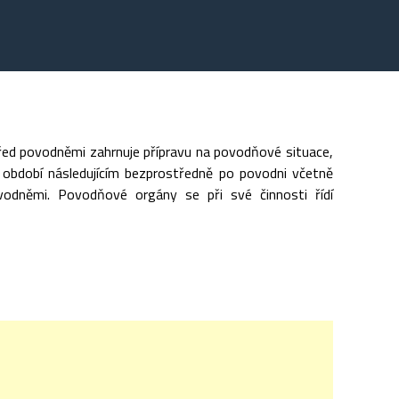
řed povodněmi zahrnuje přípravu na povodňové situace,
v období následujícím bezprostředně po povodni včetně
ovodněmi. Povodňové orgány se při své činnosti řídí