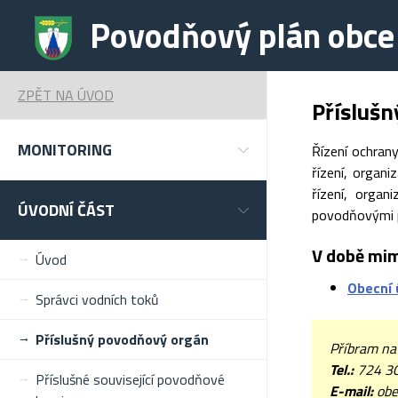
Povodňový plán obce
ZPĚT NA ÚVOD
Přísluš
MONITORING
Řízení ochran
řízení, organ
řízení, organ
ÚVODNÍ ČÁST
povodňovými p
V době mim
Úvod
Obecní 
Správci vodních toků
Příslušný povodňový orgán
Příbram na
Tel.:
724 3
Příslušné související povodňové
E-mail:
obe