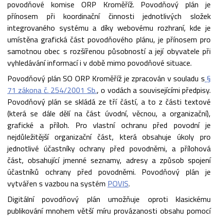
povodňové komise ORP Kroměříž. Povodňový plán je
přínosem při koordinační činnosti jednotlivých složek
integrovaného systému a díky webovému rozhraní, kde je
umístěna grafická část povodňového plánu, je přínosem pro
samotnou obec s rozšířenou působností a její obyvatele při
vyhledávání informací i v době mimo povodňové situace.
Povodňový plán SO ORP Kroměříž je zpracován v souladu s
§
71 zákona č. 254/2001 Sb.
, o vodách a souvisejícími předpisy.
Povodňový plán se skládá ze tří částí, a to z části textové
(která se dále dělí na část úvodní, věcnou, a organizační),
grafické a příloh. Pro vlastní ochranu před povodní je
nejdůležitější organizační část, která obsahuje úkoly pro
jednotlivé účastníky ochrany před povodněmi, a přílohová
část, obsahující jmenné seznamy, adresy a způsob spojení
účastníků ochrany před povodněmi. Povodňový plán je
vytvářen s vazbou na systém
POVIS
.
Digitální povodňový plán umožňuje oproti klasickému
publikování mnohem větší míru provázanosti obsahu pomocí