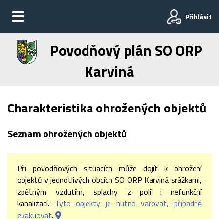
Přihlásit
Povodňový plán SO ORP
Karviná
Charakteristika ohrožených objektů
Seznam ohrožených objektů
Při povodňových situacích může dojít k ohrožení
objektů v jednotlivých obcích SO ORP Karviná srážkami,
zpětným vzdutím, splachy z polí i nefunkční
kanalizací.
Tyto objekty je nutno varovat, případně
evakuovat
.