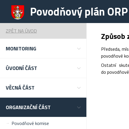
Povodňový plán ORP
ZPĚT NA ÚVOD
Způsob z
MONITORING
Předseda, mís
povodňové komi
Ostatní skut
ÚVODNÍ ČÁST
do povodňovéh
VĚCNÁ ČÁST
ORGANIZAČNÍ ČÁST
Povodňové komise