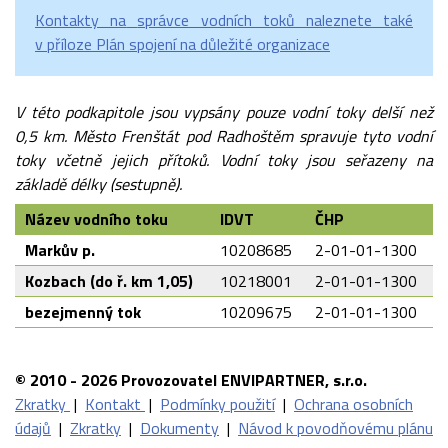
Kontakty na
správce vodních toků naleznete také
v
příloze Plán spojení na
důležité organizace
V této podkapitole jsou vypsány pouze vodní toky delší než
0,5 km. Město Frenštát pod Radhoštěm spravuje tyto vodní
toky včetně jejich přítoků. Vodní toky jsou seřazeny na
základě délky (sestupně).
Název vodního toku
IDVT
ČHP
Markův p.
10208685
2-01-01-1300
Kozbach (do ř. km 1,05)
10218001
2-01-01-1300
bezejmenný tok
10209675
2-01-01-1300
© 2010 - 2026 Provozovatel ENVIPARTNER, s.r.o.
Zkratky
|
Kontakt
|
Podmínky použití
|
Ochrana osobních
údajů
|
Zkratky
|
Dokumenty
|
Návod k povodňovému plánu