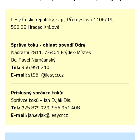
Lesy České republiky, s. p., Přemyslova 1106/19,
500 08 Hradec Králové
Správa toku - oblast povodí Odry
Nádražní 2811, 738 01 Frýdek-Místek
Bc. Pavel Němčanský
Tel.:
956 951 210
E-mail:
st951@lesycr.cz
Příslušný správce toků:
Správce toků - Jan Evják Dis.
Tel.:
725 879 729, 956 951 408
E-mail:
jan.evjak@lesycr.cz