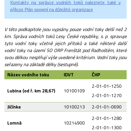
Kontakty na správce vodních toků naleznete také v
příloze Plán spojení na důležité organizace
V této podkapitole jsou vypsány pouze vodní toky delší než 2
km. Správa vodních toků Lesy České republiky, s. p. spravuje
tyto vodní toky včetně jejich přítoků a také některé další
vodní toky na území SO ORP Frenštát pod Radhoštěm, které
svou délkou nesplňují výše uvedené kritérium. Vodní toky jsou
seřazeny na základě délky (sestupně).
Název vodního toku
IDVT
ČHP
2-01-01-1250
Lubina (od ř. km 28,67)
10100109
2-01-01-1270
Jičínka
10100213
2-01-01-0690
2-01-01-1280
Lomná
10214900
2-01-01-1300