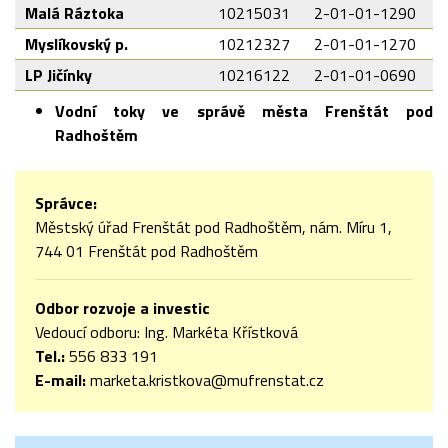
Malá Ráztoka
10215031
2-01-01-1290
Myslíkovský p.
10212327
2-01-01-1270
LP Jičínky
10216122
2-01-01-0690
Vodní toky ve
správě města Frenštát pod
Radhoštěm
Správce:
Městský úřad Frenštát pod Radhoštěm, nám. Míru 1,
744 01 Frenštát pod Radhoštěm
Odbor rozvoje a investic
Vedoucí odboru: Ing. Markéta Křístková
Tel.:
556 833 191
E-mail:
marketa.kristkova@mufrenstat.cz