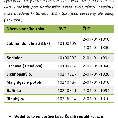
tyto vodní toky a také některé další vodní toky na území SO
ORP Frenštát pod Radhoštěm, které svou délkou nesplňují
výše uvedené kritérium. Vodní toky jsou seřazeny dle délky
(sestupně).
Název vodního toku
IDVT
ČHP
2-01-01-1310
Lubina (do ř. km 28,67)
10100109
2-01-01-1330
Sedlnice
10100303
2-01-01-1091
Tichava (Tichávka)
10100714
2-01-01-1340
Lichnovský p.
10217327
2-01-01-1320
Malý Bystrý potok
10210484
2-01-01-1310
Bařinka
10210311
2-01-01-1091
Dlouhý p.
10216014
2-01-01-1310
Vodní toky ve správě Lesy České republiky, s. p.