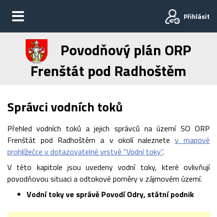
Přihlásit
Povodňový plán ORP
Frenštát pod Radhoštěm
Správci vodních toků
Přehled vodních toků a
jejich správců na území SO
ORP
Frenštát pod Radhoštěm a v okolí naleznete
v
mapové
prohlížečce v
dotazovatelné vrstvě "Vodní toky"
.
V této kapitole jsou uvedeny vodní toky, které ovlivňují
povodňovou situaci a odtokové poměry v zájmovém území.
Vodní toky ve správě Povodí Odry, státní podnik