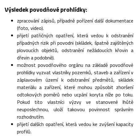
Výsledek povodňové prohlídky:
zpracování zápisů, případně pořízení další dokumentace
(foto, video).
přijetí patřičných opatření, která vedou k odstranění
případných rizik při povodni (skládek, špatně zajištěných
plovoucích objektů, odstranění nežádoucích křovin a
dřevin a podobně).
možnost povodňového orgánu na základě povodňové
prohlídky vyzvat vlastníky pozemků, staveb a zařízení v
záplavovém území k odstranění předmětů, skládek
materiálu a zařízení, které mohou způsobit zhoršení
odtokových poměrů nebo ucpání koryta níže po toku.
Pokud tito vlastníci výzvy ve stanovené lhůtě
neuposlechnou, uloží takovou povinnost správním
rozhodnutím.
přijetí dalších opatření, která vedou ke zvýšení kapacity
profilů.