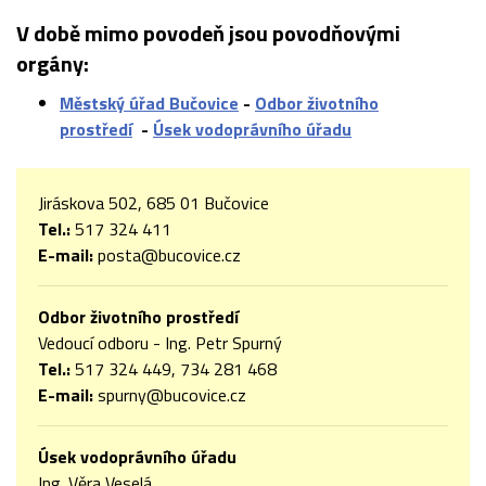
V době mimo povodeň jsou povodňovými
orgány:
Městský úřad Bučovice
-
Odbor životního
prostředí
-
Úsek vodoprávního úřadu
Jiráskova 502, 685 01 Bučovice
Tel.:
517 324 411
E-mail:
posta@bucovice.cz
Odbor životního prostředí
Vedoucí odboru - Ing. Petr Spurný
Tel.:
517 324 449, 734 281 468
E-mail:
spurny@bucovice.cz
Úsek vodoprávního úřadu
Ing. Věra Veselá