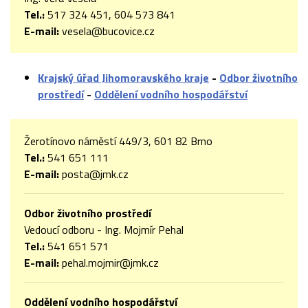
Tel.:
517 324 451, 604 573 841
E-mail:
vesela@bucovice.cz
Krajský úřad Jihomoravského kraje
-
Odbor životního
prostředí
-
Oddělení vodního hospodářství
Žerotínovo náměstí 449/3, 601 82 Brno
Tel.:
541 651 111
E-mail:
posta@jmk.cz
Odbor životního prostředí
Vedoucí odboru - Ing. Mojmír Pehal
Tel.:
541 651 571
E-mail:
pehal.mojmir@jmk.cz
Oddělení vodního hospodářství