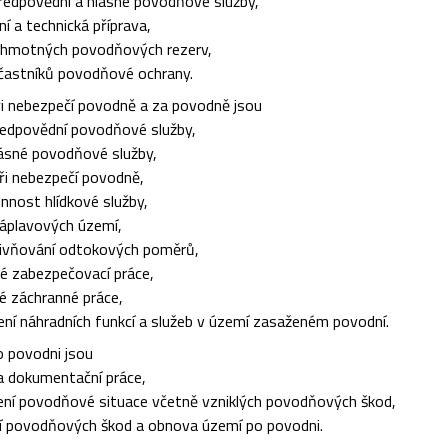
ředpovědní a hlásné povodňové služby,
 a technická příprava,
 hmotných povodňových rezerv,
častníků povodňové ochrany.
ři nebezpečí povodně a za povodně jsou
edpovědní povodňové služby,
ásné povodňové služby,
ři nebezpečí povodně,
innost hlídkové služby,
záplavových území,
ivňování odtokových poměrů,
 zabezpečovací práce,
 záchranné práce,
í náhradních funkcí a služeb v území zasaženém povodní.
o povodni jsou
a dokumentační práce,
í povodňové situace včetně vzniklých povodňových škod,
 povodňových škod a obnova území po povodni.