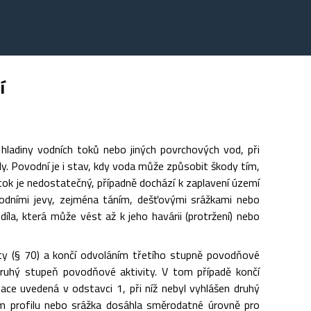
í
ladiny vodních toků nebo jiných povrchových vod, při
. Povodní je i stav, kdy voda může způsobit škody tím,
k je nedostatečný, případně dochází k zaplavení území
dními jevy, zejména táním, dešťovými srážkami nebo
íla, která může vést až k jeho havárii (protržení) nebo
ty (§ 70) a končí odvoláním třetího stupně povodňové
 druhý stupeň povodňové aktivity. V tom případě končí
ce uvedená v odstavci 1, při níž nebyl vyhlášen druhý
ém profilu nebo srážka dosáhla směrodatné úrovně pro