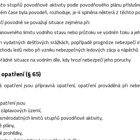
hto stupňů povodňové aktivity podle povodňového plánu příslušn
tém čase byla povodeň, rozhoduje, je-li splněna některá z těchto p
čí povodně se považují situace zejména při:
anoveného limitu vodního stavu nebo průtoku ve vodním toku a jeh
cích vydatných dešťových srážkách, popřípadě prognóze nebezpečí 
hodu ledů nebo při vzniku nebezpečných ledových zácp a nápěchů
řádné situace na vodním díle, kdy hrozí nebezpečí jeho poruchy
opatření (§ 65)
 opatření jsou přípravná opatření, opatření prováděná při ne
opatření jsou
záplavových území,
měrodatných limitů stupňů povodňové aktivity,
 plány,
prohlídky,