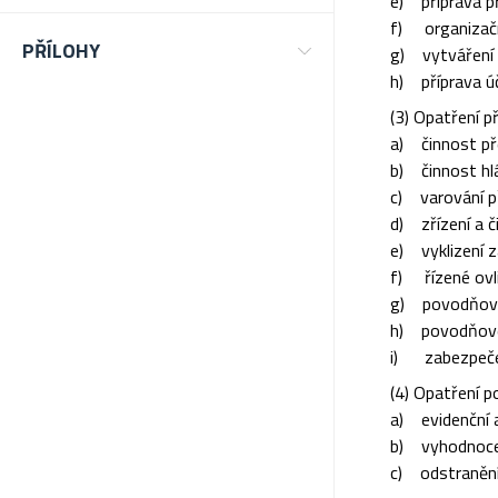
e) příprava p
f) organizační
PŘÍLOHY
g) vytváření
h) příprava ú
(3) Opatření p
a) činnost př
b) činnost hl
c) varování p
d) zřízení a č
e) vyklizení 
f) řízené ovl
g) povodňové
h) povodňové
i) zabezpečen
(4) Opatření p
a) evidenční 
b) vyhodnocen
c) odstranění