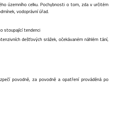
ého územního celku. Pochybnosti o tom, zda v určitém
odmínek, vodoprávní úřad.
o stoupající tendenci
intenzivních dešťových srážek, očekávaném náhlém tání,
bezpečí povodně, za povodně a opatření prováděná po