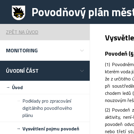
Povodňový plán měst
ZPĚT NA ÚVOD
Vysvětl
MONITORING
Povodeň (§
(1) Povodněmi
ÚVODNÍ ČÁST
kterém voda j
že z určitého
při soustřed
Úvod
chodem ledů (p
nouzovým řešen
Podklady pro zpracování
digitálního povodňového
(2) Povodeň z
plánu
aktivity, nen
povodeň odvol
Vysvětlení pojmu povodeň
nebo třetí st