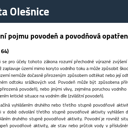
a Olešnice
ení pojmu povodeň a povodňová opatřen
 64)
 se pro účely tohoto zákona rozumí přechodné výrazné zvýšení h
iž zaplavuje území mimo koryto vodního toku a může způsobit škody
 území nemůže dočasně přirozeným způsobem odtékat nebo její odto
ěném odtoku srážkových vod. Povodeň může být způsobena příro
řirozená povodeň), nebo jinými vlivy, zejména poruchou vodního d
ím kritické situace na vodním díle (zvláštní povodeň).
ačíná vyhlášením druhého nebo třetího stupně povodňové aktivi
í-li v době odvolání třetího stupně povodňové aktivity vyhlášen
áním druhého stupně povodňové aktivity. Povodní je rovněž situa
upeň povodňové aktivity, ale stav nebo průtok vody v příslušn