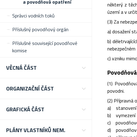
a povodňová opatření
některý z těc
území a v urči
Správci vodních toků
(3) Za nebezpe
Příslušný povodňový orgán
a) dosažení st
b) déletrvají
Příslušné související povodňové
nebezpečném c
komise
c) vzniku mimo
VĚCNÁ ČÁST
Povodňová 
(1) Povodňová
ORGANIZAČNÍ ČÁST
povodni.
(2) Přípravná 
a) stanovení 
GRAFICKÁ ČÁST
b) vymezení s
c) povodňové
PLÁNY VLASTNÍKŮ NEM.
d) povodňové 