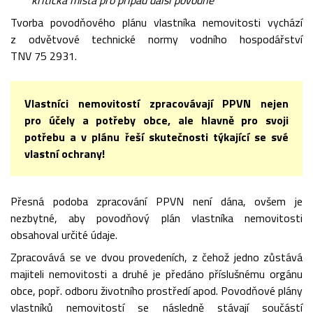
kritická místa pro případ další povodně
Tvorba povodňového plánu vlastníka nemovitosti vychází
z odvětvové technické normy vodního hospodářství
TNV 75 2931.
Vlastníci nemovitostí zpracovávají PPVN nejen
pro účely a potřeby obce, ale hlavně pro svoji
potřebu a v plánu řeší skutečnosti týkající se své
vlastní ochrany!
Přesná podoba zpracování PPVN není dána, ovšem je
nezbytné, aby povodňový plán vlastníka nemovitosti
obsahoval určité údaje.
Zpracovává se ve dvou provedeních, z čehož jedno zůstává
majiteli nemovitosti a druhé je předáno příslušnému orgánu
obce, popř. odboru životního prostředí apod. Povodňové plány
vlastníků nemovitostí se následně stávají součástí