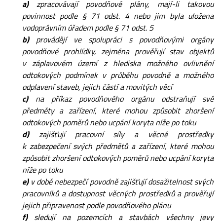
a)
zpracovávají povodňové plány, mají-li takovou
povinnost podle § 71 odst. 4 nebo jim byla uložena
vodoprávním úřadem podle § 71 odst. 5
b)
provádějí ve spolupráci s povodňovými orgány
povodňové prohlídky, zejména prověřují stav objektů
v záplavovém území z hlediska možného ovlivnění
odtokových podmínek v průběhu povodně a možného
odplavení staveb, jejich částí a movitých věcí
c)
na příkaz povodňového orgánu odstraňují své
předměty a zařízení, které mohou způsobit zhoršení
odtokových poměrů nebo ucpání koryta níže po toku
d)
zajišťují pracovní síly a věcné prostředky
k zabezpečení svých předmětů a zařízení, které mohou
způsobit zhoršení odtokových poměrů nebo ucpání koryta
níže po toku
e)
v době nebezpečí povodně zajišťují dosažitelnost svých
pracovníků a dostupnost věcných prostředků a prověřují
jejich připravenost podle povodňového plánu
f)
sledují na pozemcích a stavbách všechny jevy