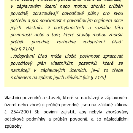
v záplavovém území nebo mohou zhoršit průběh
povodně, zpracovávají povodňové plány pro svou
potřebu a pro součinnost s povodňovým orgánem obce
jejich vlastníci. V pochybnostech o rozsahu této
povinnosti nebo o tom, které stavby mohou zhoršit
průběh povodně, rozhodne vodoprávní úřad.“
(viz § 71/4)
„Vodoprávní úřad může uložit povinnost zpracovat
povodňový plán vlastníkům pozemků, které se
nacházejí v záplavových územích, je-li to třeba
s ohledem na způsob jejich užívání.“ (viz § 71/5)
Vlastníci pozemků a staveb, které se nacházejí v záplavovém
území nebo zhoršují průběh povodně, jsou na základě zákona
č. 254/2001 Sb. povinni zajistit, aby nebyly zhoršovány
odtokové podmínky a průběh povodně, a to následujícími
způsoby: