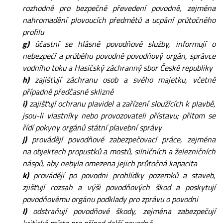
rozhodné pro bezpečné převedení povodně, zejména
nahromadění plovoucích předmětů a ucpání průtočného
profilu
g)
účastní se hlásné povodňové služby, informují o
nebezpečí a průběhu povodně povodňový orgán, správce
vodního toku a Hasičský záchranný sbor České republiky
h)
zajišťují záchranu osob a svého majetku, včetně
případné předčasné sklizně
i)
zajišťují ochranu plavidel a zařízení sloužících k plavbě,
jsou-li vlastníky nebo provozovateli přístavu; přitom se
řídí pokyny orgánů státní plavební správy
j)
provádějí povodňové zabezpečovací práce, zejména
na objektech propustků a mostů, silničních a železničních
náspů, aby nebyla omezena jejich průtočná kapacita
k)
provádějí po povodni prohlídky pozemků a staveb,
zjišťují rozsah a výši povodňových škod a poskytují
povodňovému orgánu podklady pro zprávu o povodni
l)
odstraňují povodňové škody, zejména zabezpečují