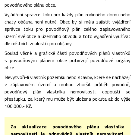
povodňového plánu obce.
Vyjádření správce toku pro každý plán rodinného domu nebo
chaty občana není nutné. Obec by si měla zajistit vyjádření
správce toku pro povodňový plán celého zaplavovaného
území své obce a územního obvodu a toto vyjádření využívat
dle místních znalostí i pro občany.
Soulad věcné a grafické části povodňových plánů vlastníků
s povodňovým plánem obce potvrzují povodňové orgány
obce.
Nevytvoří-li vlastník pozemku nebo stavby, které se nacházejí
v záplavovém území a mohou zhoršit průběh povodně,
povodňový plán vlastníka nemovitosti, dopouští se
přestupku, za který mu může být uložena pokuta až do výše
100.000,- Kč.
Za aktualizace povodňového plánu vlastníka
nemovitosti je odpovědný vlastník nemovitosti,