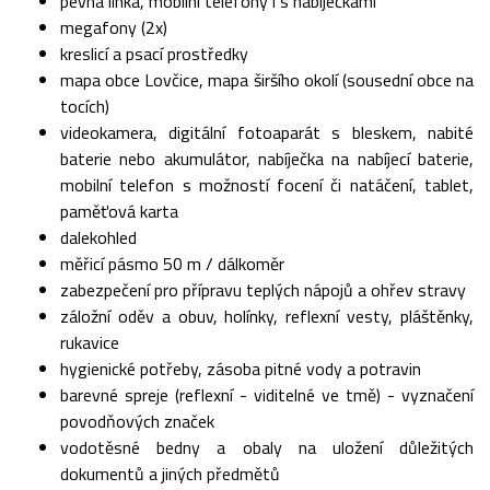
pevná linka, mobilní telefony i s nabíječkami
megafony (2x)
kreslicí a psací prostředky
mapa obce Lovčice, mapa širšího okolí (sousední obce na
tocích)
videokamera, digitální fotoaparát s bleskem, nabité
baterie nebo akumulátor, nabíječka na nabíjecí baterie,
mobilní telefon s možností focení či natáčení, tablet,
paměťová karta
dalekohled
měřicí pásmo 50 m / dálkoměr
zabezpečení pro přípravu teplých nápojů a ohřev stravy
záložní oděv a obuv, holínky, reflexní vesty, pláštěnky,
rukavice
hygienické potřeby, zásoba pitné vody a potravin
barevné spreje (reflexní - viditelné ve tmě) - vyznačení
povodňových značek
vodotěsné bedny a obaly na uložení důležitých
dokumentů a jiných předmětů