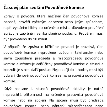
Časový plán svolání Povodňové komise
Zprávy o povodni, které nezískal člen povodňové komise
osobně, prověří zpětným dotazem nebo jiným způsobem,
např. vysláním hlídky do určeného místa, důvodem prověření
zprávy je zabránění vzniku planého poplachu. Prověření musí
být provedeno do 10 minut.
V případě, že zpráva o blížící se povodni je pravdivá, člen
povodňové komise neprodleně uvědomí telefonicky nebo
jiným způsobem předsedu a místopředsedu povodňové
komise a informuje další členy povodňové komise o situaci a
konzultuje s nimi další postup. Nejpozději do 1 hodiny musí být
vybraní členové povodňové komise na pracovišti povodňové
komise.
Když nastane I. stupeň povodňové aktivity je nutná
nepřetržitá přítomnost na určeném pracovišti povodňové
komise nebo na spojení. Na spojení musí být předseda
povodňové komise, nebo některý místopředseda nebo