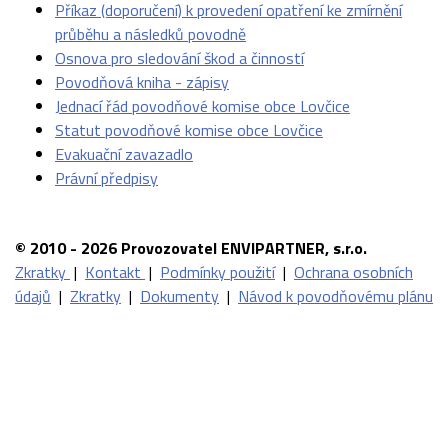
Příkaz (doporučení) k provedení opatření ke zmírnění
průběhu a následků povodně
Osnova pro sledování škod a činností
Povodňová kniha - zápisy
Jednací řád povodňové komise obce Lovčice
Statut povodňové komise obce Lovčice
Evakuační zavazadlo
Právní předpisy
© 2010 - 2026 Provozovatel ENVIPARTNER, s.r.o.
Zkratky
|
Kontakt
|
Podmínky použití
|
Ochrana osobních
údajů
|
Zkratky
|
Dokumenty
|
Návod k povodňovému plánu