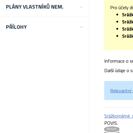
PLÁNY VLASTNÍKŮ NEM.
Pro účely d
Sráž
Sráž
PŘÍLOHY
Sráž
Sráž
Informace o sr
Další údaje o 
Relevantní
Srážkoměrné 
POVIS.