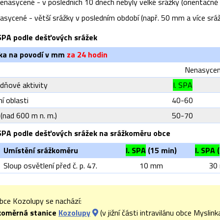
enasycené - v posledních 10 dnech nebyly velké srážky (orientačně
asycené - větší srážky v posledním období (např. 50 mm a více sráž
SPA podle dešťových srážek
žka na povodí v mm
za 24 hodin
Nenasycen
dňové aktivity
I. SPA
ní oblasti
40-60
 (nad 600 m n. m.)
50-70
SPA podle dešťových srážek na srážkoměru obce
Umístění srážkoměru
I. SPA
(15 min)
I. SPA (
Sloup osvětlení před č. p. 47.
10 mm
30
bce Kozolupy se nachází:
koměrná stanice
Kozolupy
(v jižní části intravilánu obce Myslin