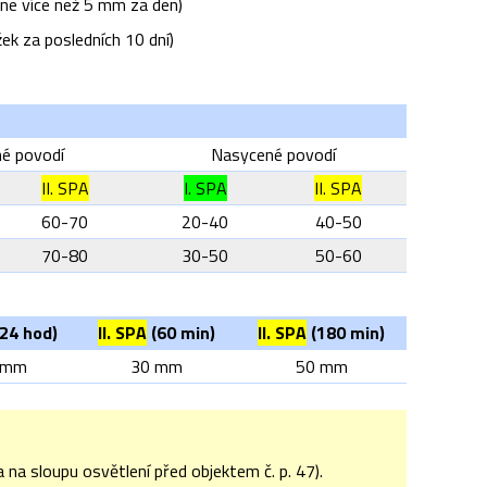
 ne více než 5 mm za den)
ek za posledních 10 dní)
é povodí
Nasycené povodí
II. SPA
I. SPA
II. SPA
60-70
20-40
40-50
70-80
30-50
50-60
24 hod)
II. SPA
(60 min)
II. SPA
(180 min)
 mm
30 mm
50 mm
ka na sloupu osvětlení před objektem č. p. 47).