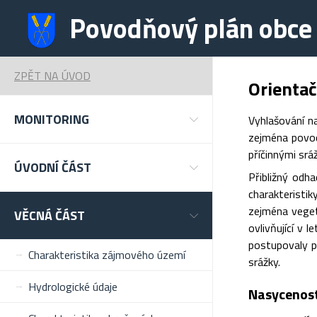
Povodňový plán obce
ZPĚT NA ÚVOD
Orientač
MONITORING
Vyhlašování n
zejména povod
příčinnými srá
ÚVODNÍ ČÁST
Přibližný odh
charakteristik
zejména vegeta
VĚCNÁ ČÁST
ovlivňující v 
postupovaly po
Charakteristika zájmového území
srážky.
Hydrologické údaje
Nasycenost