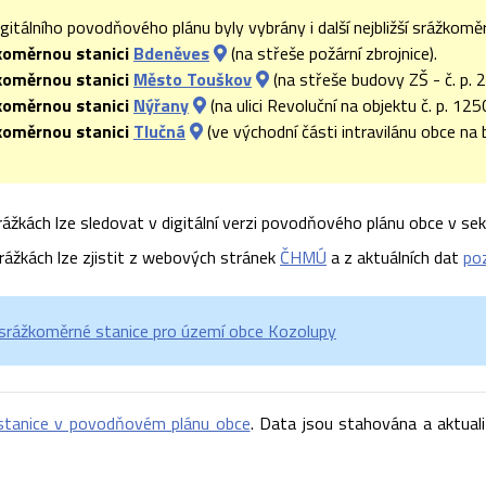
igitálního povodňového plánu byly vybrány i další nejbližší srážkomě
koměrnou stanici
Bdeněves
(na střeše požární zbrojnice).
koměrnou stanici
Město Touškov
(na střeše budovy ZŠ - č. p. 2
koměrnou stanici
Nýřany
(na ulici Revoluční na objektu č. p. 12
koměrnou stanici
Tlučná
(ve východní části intravilánu obce na
ážkách lze sledovat v digitální verzi povodňového plánu obce v se
srážkách lze zjistit z webových stránek
ČHMÚ
a z aktuálních dat
po
 srážkoměrné stanice pro území obce Kozolupy
stanice v povodňovém plánu obce
. Data jsou stahována a aktual