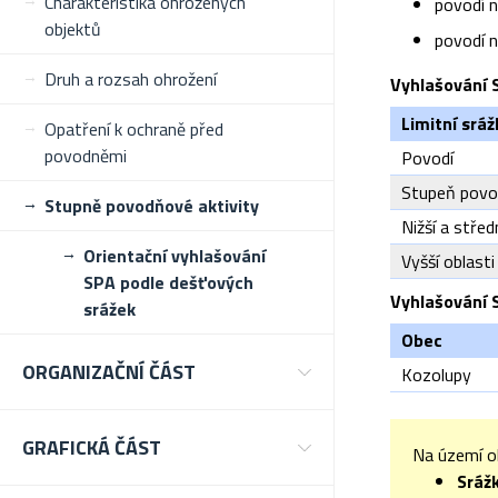
Charakteristika ohrožených
povodí n
objektů
povodí n
Druh a rozsah ohrožení
Vyhlašování 
Limitní srá
Opatření k ochraně před
povodněmi
Povodí
Stupeň povo
Stupně povodňové aktivity
Nižší a střed
Orientační vyhlašování
Vyšší oblasti
SPA podle dešťových
Vyhlašování 
srážek
Obec
ORGANIZAČNÍ ČÁST
Kozolupy
GRAFICKÁ ČÁST
Na území o
Sráž