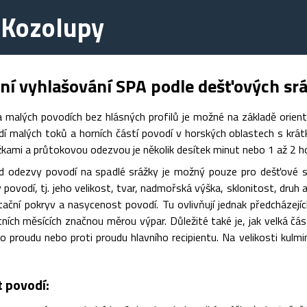
 Kozolupy
ní vyhlašování SPA podle dešťových sr
a malých povodích bez hlásných profilů je možné na základě orien
í malých toků a horních částí povodí v horských oblastech s krá
žkami a průtokovou odezvou je několik desítek minut nebo 1 až 2 ho
ad odezvy povodí na spadlé srážky je možný pouze pro dešťové srá
y povodí, tj. jeho velikost, tvar, nadmořská výška, sklonitost, druh 
ční pokryv a nasycenost povodí. Tu ovlivňují jednak předcházející
letních měsících značnou měrou výpar. Důležité také je, jak velká čá
 proudu nebo proti proudu hlavního recipientu. Na velikosti kulm
 povodí: