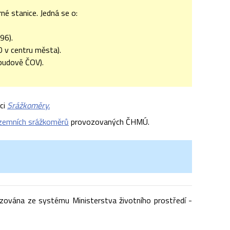
rné stanice. Jedná se o:
96).
50 v centru města).
 budově ČOV).
kci
Srážkoměry.
zemních srážkoměrů
provozovaných ČHMÚ.
izována ze systému Ministerstva životního prostředí -