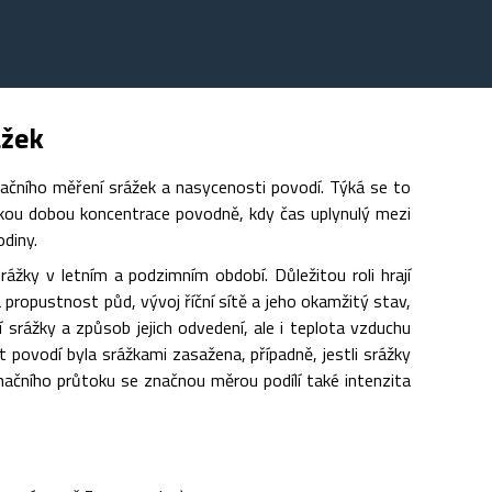
ážek
tačního měření srážek a nasycenosti povodí. Týká se to
tkou dobou koncentrace povodně, kdy čas uplynulý mezi
diny.
žky v letním a podzimním období. Důležitou roli hrají
a propustnost půd, vývoj říční sítě a jeho okamžitý stav,
 srážky a způsob jejich odvedení, ale i teplota vzduchu
st povodí byla srážkami zasažena, případně, jestli srážky
inačního průtoku se značnou měrou podílí také intenzita