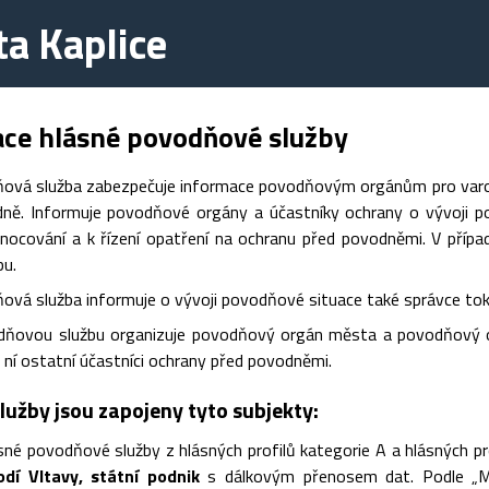
a Kaplice
ace hlásné povodňové služby
ová služba zabezpečuje informace povodňovým orgánům pro varov
dně. Informuje povodňové orgány a účastníky ochrany o vývoji p
dnocování a k řízení opatření na ochranu před povodněmi. V pří
bu.
ová služba informuje o vývoji povodňové situace také správce tok
dňovou službu organizuje povodňový orgán města a povodňový o
na ní ostatní účastníci ochrany před povodněmi.
lužby jsou zapojeny tyto subjekty:
ásné povodňové služby z hlásných profilů kategorie A a hlásných 
dí Vltavy, státní podnik
s dálkovým přenosem dat. Podle „Me