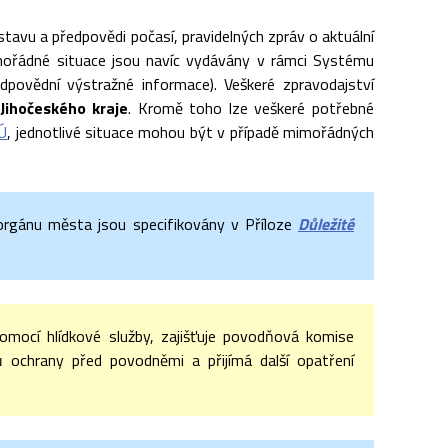
tavu a předpovědi počasí, pravidelných zpráv o aktuální
mořádné situace jsou navíc vydávány v rámci Systému
povědní výstražné informace). Veškeré zpravodajství
Jihočeského kraje
. Kromě toho lze veškeré potřebné
Ú
, jednotlivé situace mohou být v případě mimořádných
orgánu města jsou specifikovány v Příloze
Důležité
omocí hlídkové služby, zajišťuje povodňová komise
 ochrany před povodněmi a přijímá další opatření