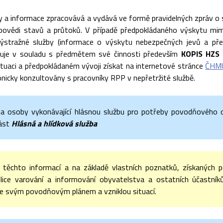
y a informace zpracovává a vydává ve formě pravidelných zpráv o s
dpovědi stavů a průtoků. V případě předpokládaného výskytu mi
ýstražné služby (informace o výskytu nebezpečných jevů a před
je v souladu s předmětem své činnosti především
KOPIS HZS 
ituaci a předpokládaném vývoji získat na internetové stránce
ČHM
onicky konzultovány s pracovníky RPP v nepřetržité službě.
a osoby vykonávající hlásnou službu pro potřeby povodňového 
ást
Hlásná a hlídková služba
 těchto informací a na základě vlastních poznatků, získaných p
ice varování a informování obyvatelstva a ostatních účastníků
se svým povodňovým plánem a vzniklou situací.