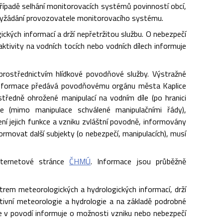
případě selhání monitorovacích systémů povinností obcí,
na vyžádání provozovatele monitorovacího systému.
ckých informací a drží nepřetržitou službu. O nebezpečí
ivity na vodních tocích nebo vodních dílech informuje
prostřednictvím hlídkové povodňové služby. Výstražné
 informace předává povodňovému orgánu města Kaplice
edně ohrožené manipulací na vodním díle (po hranici
 (mimo manipulace schválené manipulačními řády),
ní jejich funkce a vzniku zvláštní povodně, informovány
formovat další subjekty (o nebezpečí, manipulacích), musí
nternetové stránce
ČHMÚ
. Informace jsou průběžně
trem meteorologických a hydrologických informací, drží
ativní meteorologie a hydrologie a na základě podrobné
e v povodí informuje o možnosti vzniku nebo nebezpečí