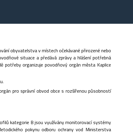
ání obyvatelstva v místech očekávané přirozené nebo
ovodňové situace a předává zprávy a hlášení potřebná
padě potřeby organizuje povodňový orgán města Kaplice
u.
rgán pro správní obvod obce s rozšířenou působností
profilů kategorie B jsou využívány monitorovací systémy
todického pokynu odboru ochrany vod Ministerstva