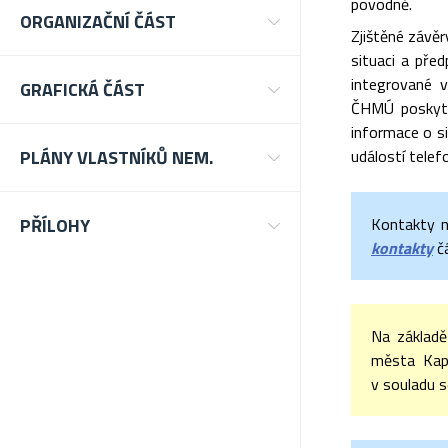
povodně.
ORGANIZAČNÍ ČÁST
Zjištěné závěr
situaci a pře
integrované v
GRAFICKÁ ČÁST
ČHMÚ poskytu
informace o s
PLÁNY VLASTNÍKŮ NEM.
událostí telef
PŘÍLOHY
Kontakty n
kontakty
č
Na základě
města Kapl
v souladu 