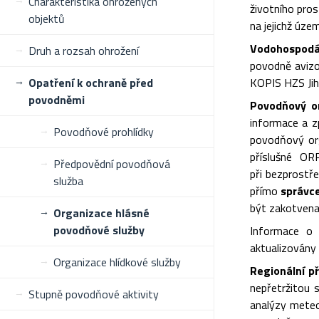
Charakteristika ohrožených
životního pros
objektů
na jejichž úze
Vodohospodář
Druh a rozsah ohrožení
povodně avizo
Opatření k ochraně před
KOPIS HZS Jih
povodněmi
Povodňový o
informace a z
Povodňové prohlídky
povodňový org
příslušné O
Předpovědní povodňová
při bezprostře
služba
přímo
správce
být zakotvena 
Organizace hlásné
povodňové služby
Informace o 
aktualizovány 
Organizace hlídkové služby
Regionální p
nepřetržitou 
Stupně povodňové aktivity
analýzy meteo