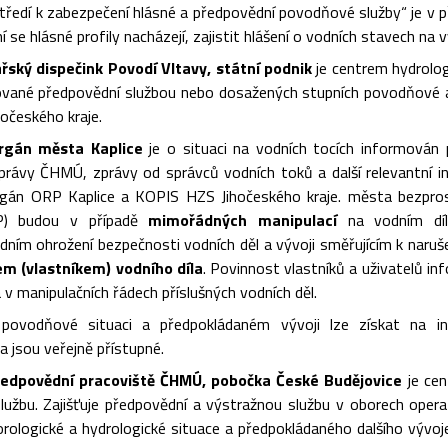
tředí k zabezpečení hlásné a předpovědní povodňové služby“ je v 
mí se hlásné profily nacházejí, zajistit hlášení o vodních stavech 
ský dispečink Povodí Vltavy, státní podnik
je centrem hydrologi
vané předpovědní službou nebo dosažených stupních povodňové akt
očeského kraje.
rgán města Kaplice
je o situaci na vodních tocích informován 
právy ČHMÚ, zprávy od správců vodních toků a další relevantní
án ORP Kaplice a KOPIS HZS Jihočeského kraje. města bezprostř
RP) budou v případě
mimořádných manipulací
na vodním díle
dním ohrožení bezpečnosti vodních děl a vývoji směřujícím k naruše
m (vlastníkem) vodního díla
. Povinnost vlastníků a uživatelů in
v manipulačních řádech příslušných vodních děl.
povodňové situaci a předpokládaném vývoji lze získat na i
a jsou veřejně přístupné.
ředpovědní pracoviště ČHMÚ, pobočka České Budějovice
je cen
službu. Zajišťuje předpovědní a výstražnou službu v oborech oper
rologické a hydrologické situace a předpokládaného dalšího vývoj