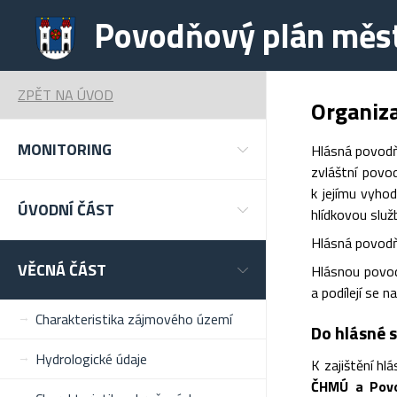
Povodňový plán měst
ZPĚT NA ÚVOD
Organiz
MONITORING
Hlásná povodň
zvláštní povo
k jejímu vyho
ÚVODNÍ ČÁST
hlídkovou služ
Hlásná povodň
VĚCNÁ ČÁST
Hlásnou povo
a podílejí se 
Charakteristika zájmového území
Do hlásné s
Hydrologické údaje
K zajištění hl
ČHMÚ a
Povo