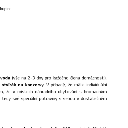
kupin:
 voda
(vše na 2-3 dny pro každého člena domácnosti),
a
otvírák na konzervy
. V případě, že máte individuální
s tím, že v místech náhradního ubytování s hromadným
e tedy své speciální potraviny s sebou v dostatečném