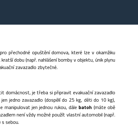
 pro přechodné opuštění domova, které lze v okamžiku
 kratší dobu (např. nahlášení bomby v objektu, únik plynu
vakuační zavazadlo zbytečné.
it domácnost, je třeba si připravit evakuační zavazadlo
jen jedno zavazadlo (dospělí do 25 kg, děti do 10 kg),
ze manipulovat jen jednou rukou, dále
batoh
(máte obě
adlem není vždy možné použít vlastní automobil (např.
 s sebou.