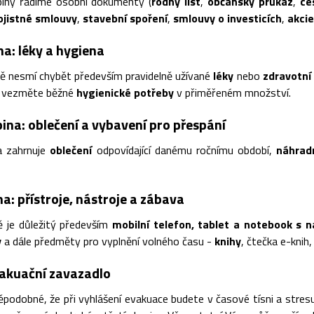
iny řadíme osobní dokumenty (
rodný list
,
občanský průkaz
,
ce
ojistné smlouvy
,
stavební spoření
,
smlouvy o investicích
,
akcie
na: léky a hygiena
ně nesmí chybět především pravidelně užívané
léky
nebo
zdravotní
si vezměte běžné
hygienické potřeby
v přiměřeném množství.
ina: oblečení a vybavení pro přespání
a zahrnuje
oblečení
odpovídající danému ročnímu období,
náhrad
a: přístroje, nástroje a zábava
ě je důležitý především
mobilní telefon, tablet a notebook s n
y
a dále předměty pro vyplnění volného času -
knihy
, čtečka e-knih
vakuační zavazadlo
ěpodobné, že při vyhlášení evakuace budete v časové tísni a stresu. 