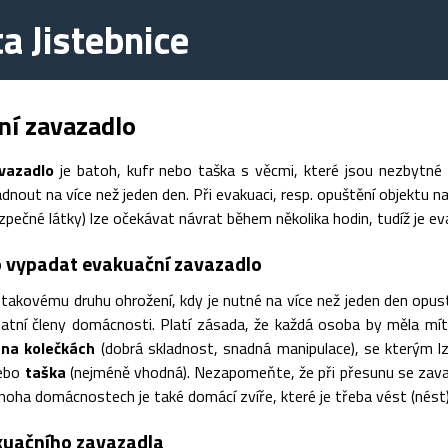
 Jistebnice
ní zavazadlo
vazadlo
je batoh, kufr nebo taška s věcmi, které jsou nezbytné
nout na více než jeden den. Při evakuaci, resp. opuštění objektu na
zpečné látky) lze očekávat návrat během několika hodin, tudíž je e
o vypadat evakuační zavazadlo
takovému druhu ohrožení, kdy je nutné na více než jeden den opust
tatní členy domácnosti. Platí zásada, že každá osoba by měla mít 
 na kolečkách
(dobrá skladnost, snadná manipulace), se kterým l
nebo
taška
(nejméně vhodná). Nezapomeňte, že při přesunu se zavaz
oha domácnostech je také domácí zvíře, které je třeba vést (nést)
uačního zavazadla