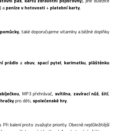
stovní pas
,
kartu zdravotní pojišťovny
), jiné důležité
) a
peníze v hotovosti
+
platební karty
.
 pomůcky
, také doporučujeme vitamíny a běžné doplňky
ní prádlo
a
obuv
,
spací pytel
,
karimatku
,
pláštěnku
abíječkou
, MP3 přehrávač,
svítilna
,
zavírací
nůž
,
šití
,
,
hračky
pro děti,
společenské hry
.
Při balení proto zvažujte priority. Obecně nejdůležitější