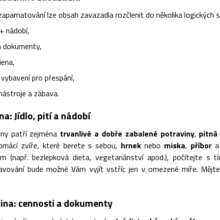
zapamatování lze obsah zavazadla rozčlenit do několika logických s
 + nádobí,
a dokumenty,
iena,
vybavení pro přespání,
nástroje a zábava.
a: Jídlo, pití a nádobí
iny patří zejména
trvanlivé a dobře zabalené potraviny
,
pitná
mácí zvíře, které berete s sebou,
hrnek
nebo
miska
,
příbor
žim (např. bezlepková dieta, vegetariánství apod.), počítejte 
ravování bude možné Vám vyjít vstříc jen v omezené míře. Mějt
ina: cennosti a dokumenty