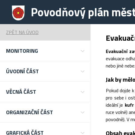
Povodňový plán města
ZPĚT NA ÚVOD
Evakuač
MONITORING
Evakuační za
evakuace odhad
nebo jiné nebe
ÚVODNÍ ČÁST
Jak by měl
Pokud dojde k 
VĚCNÁ ČÁST
pro sebe i os
ideální je
kufr
ORGANIZAČNÍ ČÁST
ruce volné) a
povodně). V mn
Obsah evak
GRAFICKÁ ČÁST