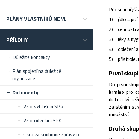
Pro snadnější 
PLÁNY VLASTNÍKŮ NEM.
1) jídlo a pití
2) cennosti 
3) léky a hyg
PŘÍLOHY
4) oblečení a 
Důležité kontakty
5) přístroje, 
Plán spojení na důležité
První skupin
organizace
Do první skup
krmivo
pro do
Dokumenty
dietetický re
Vzor vyhlášení SPA
zajištěním st
množství.
Vzor odvolání SPA
Druhá skup
Osnova souhrnné zprávy o