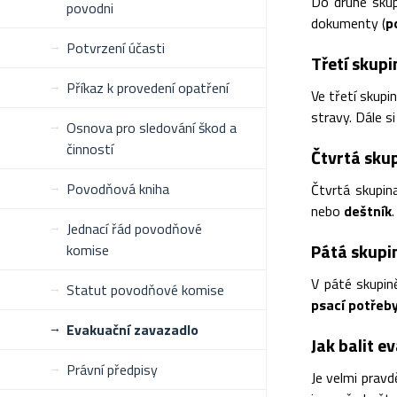
Do druhé skup
povodni
dokumenty (
p
Potvrzení účasti
Třetí skupi
Příkaz k provedení opatření
Ve třetí skupi
stravy. Dále 
Osnova pro sledování škod a
činností
Čtvrtá skup
Povodňová kniha
Čtvrtá skupin
nebo
deštník
.
Jednací řád povodňové
Pátá skupin
komise
V páté skupin
Statut povodňové komise
psací potřeb
Evakuační zavazadlo
Jak balit e
Právní předpisy
Je velmi pravd