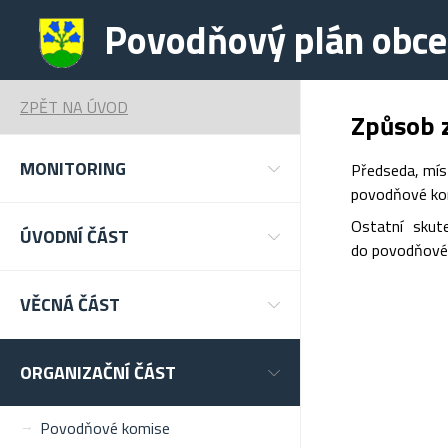
Povodňový plán obce
ZPĚT NA ÚVOD
Způsob z
MONITORING
Předseda, mís
povodňové komi
Ostatní skut
ÚVODNÍ ČÁST
do povodňovéh
VĚCNÁ ČÁST
ORGANIZAČNÍ ČÁST
Povodňové komise